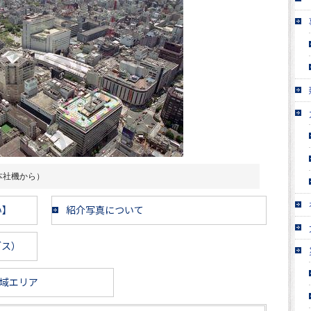
本社機から）
い】
紹介写真について
ブス）
域エリア