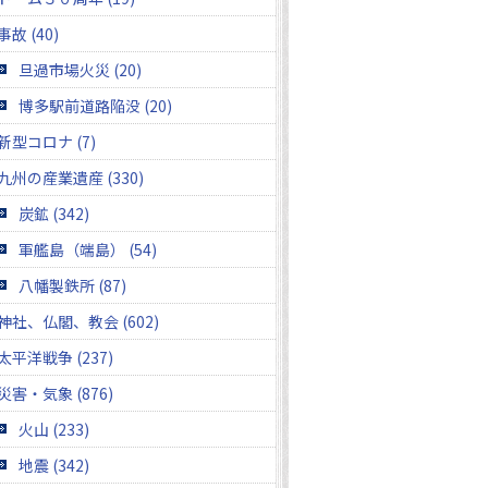
事故 (40)
旦過市場火災 (20)
博多駅前道路陥没 (20)
新型コロナ (7)
九州の産業遺産 (330)
炭鉱 (342)
軍艦島（端島） (54)
八幡製鉄所 (87)
神社、仏閣、教会 (602)
太平洋戦争 (237)
災害・気象 (876)
火山 (233)
地震 (342)