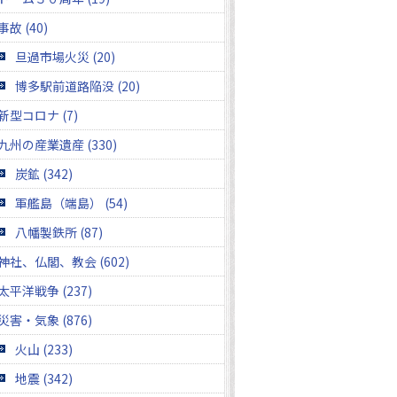
事故 (40)
旦過市場火災 (20)
博多駅前道路陥没 (20)
新型コロナ (7)
九州の産業遺産 (330)
炭鉱 (342)
軍艦島（端島） (54)
八幡製鉄所 (87)
神社、仏閣、教会 (602)
太平洋戦争 (237)
災害・気象 (876)
火山 (233)
地震 (342)