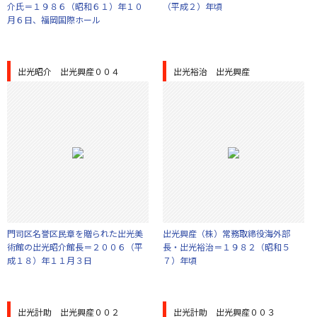
介氏＝１９８６（昭和６１）年１０
（平成２）年頃
月６日、福岡国際ホール
出光昭介 出光興産００４
出光裕治 出光興産
門司区名誉区民章を贈られた出光美
出光興産（株）常務取締役海外部
術館の出光昭介館長＝２００６（平
長・出光裕治＝１９８２（昭和５
成１８）年１１月３日
７）年頃
出光計助 出光興産００２
出光計助 出光興産００３