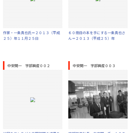
作家・一条真也氏＝２０１３（平成
６０冊目の本を手にする一条真也さ
２５）年１１月２５日
ん＝２０１３（平成２５）年
中安閑一 宇部興産００２
中安閑一 宇部興産００３