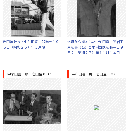
岩田屋社長・中牟田喜一郎氏＝１９
外遊から帰国した中牟田喜一郎岩田
５１（昭和２６）年３月頃
屋社長（右）と木村西鉄社長＝１９
５２（昭和２７）年１１月１４日
中牟田喜一郎 岩田屋００５
中牟田喜一郎 岩田屋００６