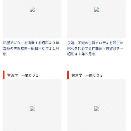
和服でギターを演奏する昭和４０年
永遠、不滅の古賀メロディを残した
当時の古賀政男＝昭和４０年１１月
昭和を代表する作曲家・古賀政男＝
頃
昭和４１年６月頃
吉冨学 一蘭００１
吉冨学 一蘭００２