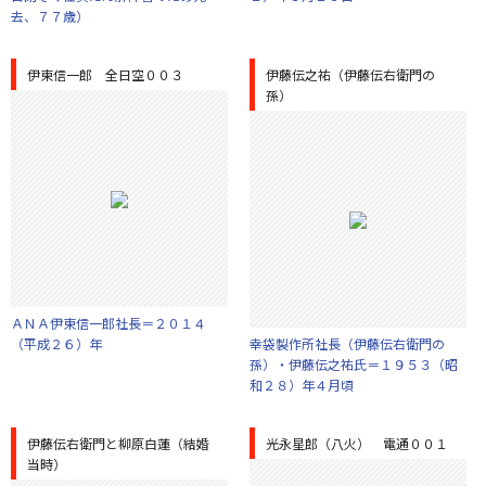
去、７７歳）
伊東信一郎 全日空００３
伊藤伝之祐（伊藤伝右衛門の
孫）
ＡＮＡ伊東信一郎社長＝２０１４
（平成２６）年
幸袋製作所社長（伊藤伝右衛門の
孫）・伊藤伝之祐氏＝１９５３（昭
和２８）年４月頃
伊藤伝右衛門と柳原白蓮（結婚
光永星郎（八火） 電通００１
当時）