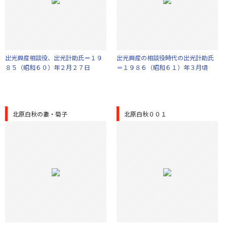
出光興産相談役、出光計助氏＝１９
出光興産の相談役時代の出光計助氏
８５（昭和６０）年２月２７日
＝１９８６（昭和６１）年３月頃
北原白秋の妻・菊子
北原白秋００１