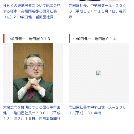
ＮＨＫの跡地開発について記者会見
岩田屋社長、中牟田健一氏＝２００
する榎本一彦福岡新都心開発社長
０（平成１２）年１１月７日、福岡
（左）と中牟田健一岩田屋社長
市
中牟田健一 岩田屋０１３
中牟田健一 岩田屋０１４
大衆志向を鮮明にすると語る中牟田
岩田屋社長の中牟田健一氏＝２００
健一・岩田屋社長＝２００１（平成
１（平成１３）年頃
１３）年２月１６日、西日本新聞社