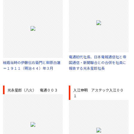
電通初代社長、日本電報通信社と帝
結婚当時の伊藤伝右衛門と柳原白蓮
国通信・新聞聯合との合併を社員に
＝１９１１（明治４４）年３月
報告する光永星郎社長
光永星郎（八火） 電通００３
入江伸明 アステック入江００
１