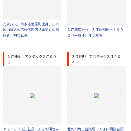
光永八火。熊本県宮原町出身、日本
国内最大の広告代理店「電通」の創
入江興産社長・入江伸明氏＝１９９
始者、初代社長
２（平成４）年３月頃
入江伸明 アステック入江００
入江伸明 アステック入江００
３
４
アステック入江社長・入江伸明さん
北九州商工会議所・入江伸明副会頭