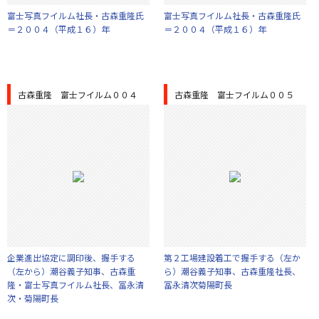
富士写真フイルム社長・古森重隆氏
富士写真フイルム社長・古森重隆氏
＝２００４（平成１６）年
＝２００４（平成１６）年
古森重隆 富士フイルム００４
古森重隆 富士フイルム００５
企業進出協定に調印後、握手する
第２工場建設着工で握手する（左か
（左から）潮谷義子知事、古森重
ら）潮谷義子知事、古森重隆社長、
隆・富士写真フイルム社長、冨永清
冨永清次菊陽町長
次・菊陽町長