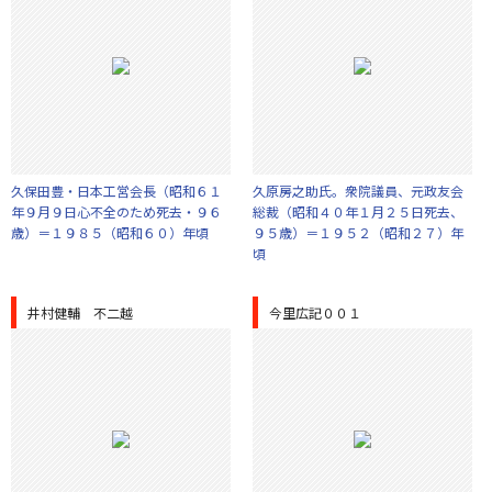
久保田豊・日本工営会長（昭和６１
久原房之助氏。衆院議員、元政友会
年９月９日心不全のため死去・９６
総裁（昭和４０年１月２５日死去、
歳）＝１９８５（昭和６０）年頃
９５歳）＝１９５２（昭和２７）年
頃
井村健輔 不二越
今里広記００１