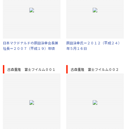
日本マクドナルドの原田泳幸会長兼
原田泳幸氏＝２０１２（平成２４）
社長＝２００７（平成１９）年頃
年５月１６日
古森重隆 富士フイルム００１
古森重隆 富士フイルム００２