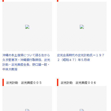
沖縄の本土復帰について語る左から
出光会長時代の出光計助氏＝１９７
久手堅憲次・沖縄銀行取締役、出光
２（昭和４７）年５月頃
計助・出光興産会長、野口雄一郎・
中央大教授
出光計助 出光興産００５
出光計助 出光興産００６