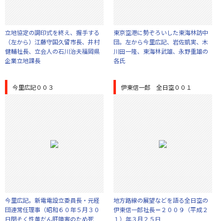
立地協定の調印式を終え、握手する
東京空港に勢ぞろいした東海林訪中
（左から）江藤守国久留市長、井村
団。左から今里広記、岩佐凱実、木
健輔社長、立会人の石川治夫福岡県
川田一隆、東海林武雄、永野重雄の
企業立地課長
各氏
今里広記００３
伊東信一郎 全日空００１
今里広記。新電電設立委員長・元経
地方路線の展望などを語る全日空の
団連常任理事（昭和６０年５月３０
伊東信一郎社長＝２００９（平成２
日閉そく性黄だん肝障害のため死
１）年３月２５日