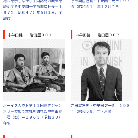
地図を示しながら中国訪問の成果を
宇部興産社長・中安閑一氏＝１９７
説明する中安閑一宇部興産社長＝１
６（昭和５１）年１２月２日
９７２（昭和４７）年５月１日、宇
部市
中牟田健一 岩田屋００１
中牟田健一 岩田屋００２
ボーイスカウト第１１回世界ジャン
岩田屋常務・中牟田健一氏＝１９８
ボリー参加で本社を訪れた中牟田健
４（昭和５９）年７月頃
一君（右）＝１９６３（昭和３８）
年頃