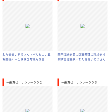
わたせせいぞうさん（バルセロナ五
関門海峡を背に区画整理の現場を視
輪関係）＝１９９２年８月５日
察する漫画家・わたせせいぞうさん
一条真也 サンレー００２
一条真也 サンレー００３