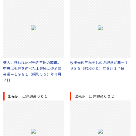
盛大に行われた出光佐三氏の葬儀。
故出光佐三氏をしのぶ記念式典＝１
中央は弔辞を述べた土光経団連名誉
９８５（昭和６０）年８月１７日
会長＝１９８１（昭和５６）年４月
２日
出光昭 出光興産００１
出光昭 出光興産００２