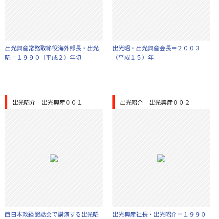
出光興産常務取締役海外部長・出光
出光昭・出光興産会長＝２００３
昭＝１９９０（平成２）年頃
（平成１５）年
出光昭介 出光興産００１
出光昭介 出光興産００２
西日本政経懇話会で講演する出光昭
出光興産社長・出光昭介＝１９９０