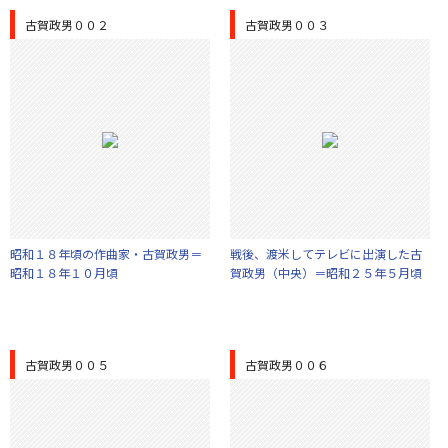
古賀政男００２
古賀政男００３
昭和１８年頃の作曲家・古賀政男＝
戦後、渡米してテレビに出演した古
昭和１８年１０月頃
賀政男（中央）＝昭和２５年５月頃
古賀政男００５
古賀政男００６