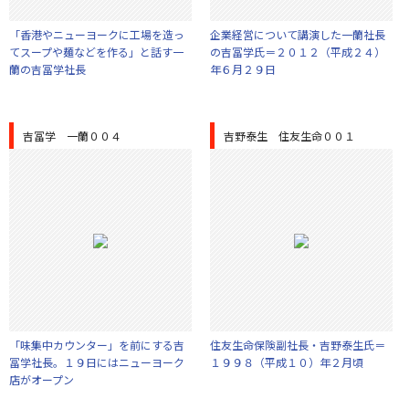
「香港やニューヨークに工場を造っ
企業経営について講演した一蘭社長
てスープや麺などを作る」と話す一
の吉冨学氏＝２０１２（平成２４）
蘭の吉冨学社長
年６月２９日
吉冨学 一蘭００４
吉野泰生 住友生命００１
「味集中カウンター」を前にする吉
住友生命保険副社長・吉野泰生氏＝
冨学社長。１９日にはニューヨーク
１９９８（平成１０）年２月頃
店がオープン