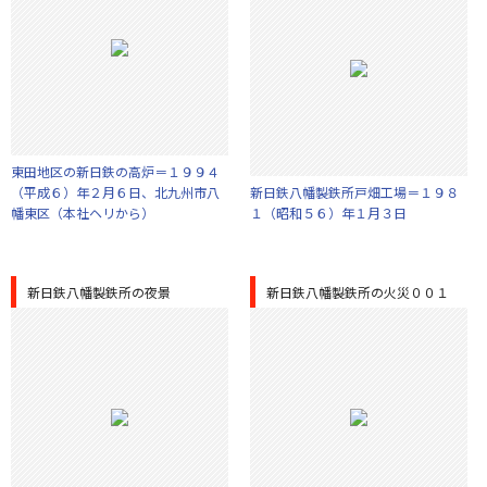
東田地区の新日鉄の高炉＝１９９４
（平成６）年２月６日、北九州市八
新日鉄八幡製鉄所戸畑工場＝１９８
幡東区（本社ヘリから）
１（昭和５６）年１月３日
新日鉄八幡製鉄所の夜景
新日鉄八幡製鉄所の火災００１