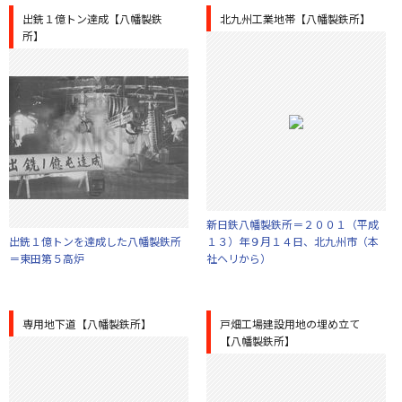
出銑１億トン達成【八幡製鉄
北九州工業地帯【八幡製鉄所】
所】
新日鉄八幡製鉄所＝２００１（平成
出銑１億トンを達成した八幡製鉄所
１３）年９月１４日、北九州市（本
＝東田第５高炉
社ヘリから）
専用地下道【八幡製鉄所】
戸畑工場建設用地の埋め立て
【八幡製鉄所】