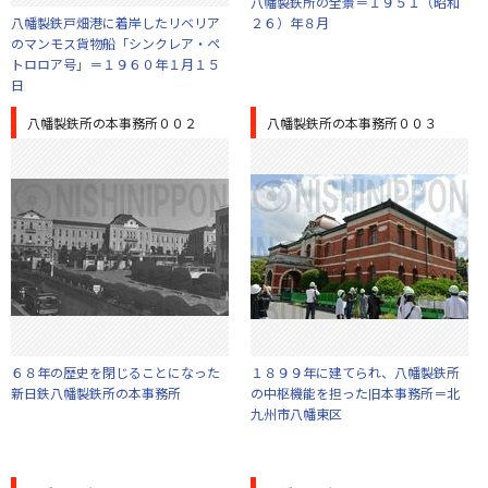
八幡製鉄所の全景＝１９５１（昭和
八幡製鉄戸畑港に着岸したリベリア
２６）年８月
のマンモス貨物船「シンクレア・ペ
トロロア号」＝１９６０年１月１５
日
八幡製鉄所の本事務所００２
八幡製鉄所の本事務所００３
６８年の歴史を閉じることになった
１８９９年に建てられ、八幡製鉄所
新日鉄八幡製鉄所の本事務所
の中枢機能を担った旧本事務所＝北
九州市八幡東区