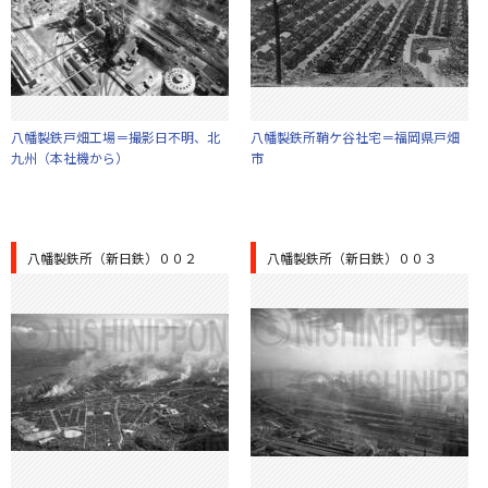
八幡製鉄戸畑工場＝撮影日不明、北
八幡製鉄所鞘ケ谷社宅＝福岡県戸畑
九州（本社機から）
市
八幡製鉄所（新日鉄）００２
八幡製鉄所（新日鉄）００３