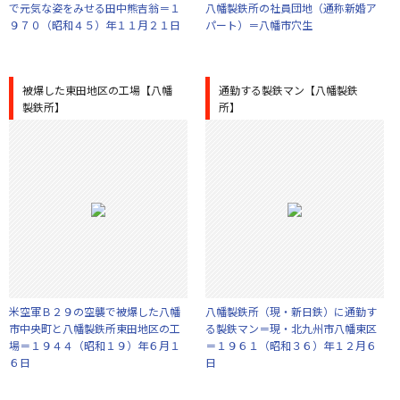
で元気な姿をみせる田中熊吉翁＝１
八幡製鉄所の社員団地（通称新婚ア
９７０（昭和４５）年１１月２１日
パート）＝八幡市穴生
被爆した東田地区の工場【八幡
通勤する製鉄マン【八幡製鉄
製鉄所】
所】
米空軍Ｂ２９の空襲で被爆した八幡
八幡製鉄所（現・新日鉄）に通勤す
市中央町と八幡製鉄所東田地区の工
る製鉄マン＝現・北九州市八幡東区
場＝１９４４（昭和１９）年６月１
＝１９６１（昭和３６）年１２月６
６日
日