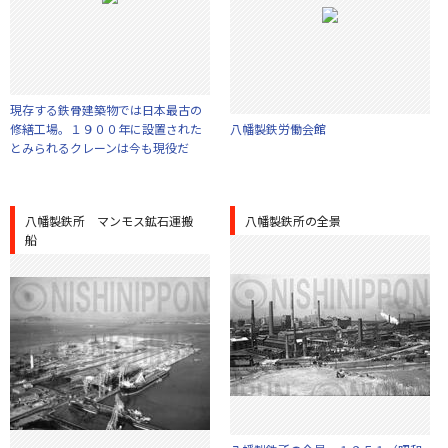
現存する鉄骨建築物では日本最古の
修繕工場。１９００年に設置された
八幡製鉄労働会館
とみられるクレーンは今も現役だ
八幡製鉄所 マンモス鉱石運搬
八幡製鉄所の全景
船