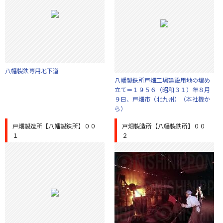
八幡製鉄専用地下道
八幡製鉄所戸畑工場建設用地の埋め
立て＝１９５６（昭和３１）年８月
９日、戸畑市（北九州）（本社機か
ら）
戸畑製造所【八幡製鉄所】００
戸畑製造所【八幡製鉄所】００
１
２