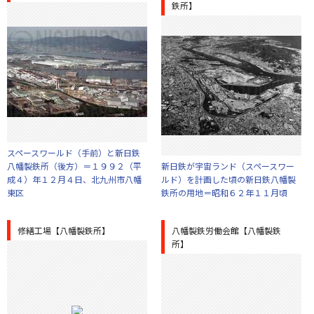
鉄所】
スペースワールド（手前）と新日鉄
八幡製鉄所（後方）＝１９９２（平
新日鉄が宇宙ランド（スペースワー
成４）年１２月４日、北九州市八幡
ルド）を計画した頃の新日鉄八幡製
東区
鉄所の用地＝昭和６２年１１月頃
修繕工場【八幡製鉄所】
八幡製鉄労働会館【八幡製鉄
所】