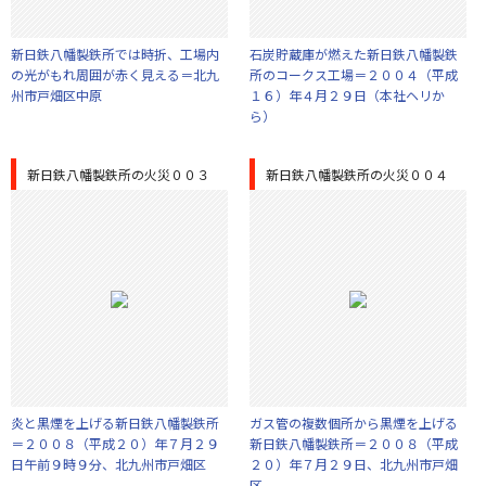
新日鉄八幡製鉄所では時折、工場内
石炭貯蔵庫が燃えた新日鉄八幡製鉄
の光がもれ周囲が赤く見える＝北九
所のコークス工場＝２００４（平成
州市戸畑区中原
１６）年４月２９日（本社ヘリか
ら）
新日鉄八幡製鉄所の火災００３
新日鉄八幡製鉄所の火災００４
炎と黒煙を上げる新日鉄八幡製鉄所
ガス管の複数個所から黒煙を上げる
＝２００８（平成２０）年７月２９
新日鉄八幡製鉄所＝２００８（平成
日午前９時９分、北九州市戸畑区
２０）年７月２９日、北九州市戸畑
区