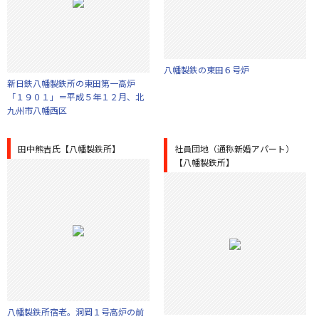
八幡製鉄の東田６号炉
新日鉄八幡製鉄所の東田第一高炉
「１９０１」＝平成５年１２月、北
九州市八幡西区
田中熊吉氏【八幡製鉄所】
社員団地（通称新婚アパート）
【八幡製鉄所】
八幡製鉄所宿老。洞岡１号高炉の前