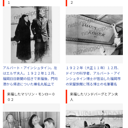
１
２
アルバート・アインシュタイン。左
１９２２年（大正１１年）１２月、
はエルザ夫人。１９２２年１２月、
ドイツの科学者、アルバート・アイ
福岡日日新聞の招きで来福後、門司
ンシュタイン博士が宿泊した福岡市
港から帰途についた榛名丸船上で
の栄屋旅館に残る博士の毛筆署名
来福したマリリン・モンロー０
来福したリンドバーグとアン夫
０２
人