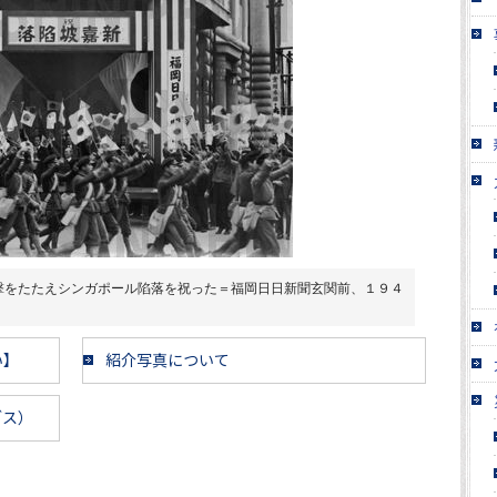
撃をたたえシンガポール陷落を祝った＝福岡日日新聞玄関前、１９４
い】
紹介写真について
ブス）