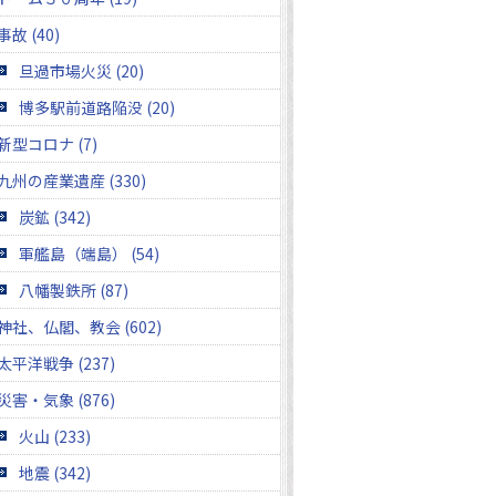
事故 (40)
旦過市場火災 (20)
博多駅前道路陥没 (20)
新型コロナ (7)
九州の産業遺産 (330)
炭鉱 (342)
軍艦島（端島） (54)
八幡製鉄所 (87)
神社、仏閣、教会 (602)
太平洋戦争 (237)
災害・気象 (876)
火山 (233)
地震 (342)