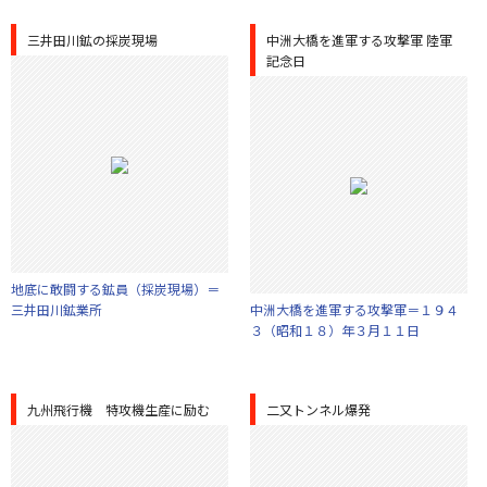
三井田川鉱の採炭現場
中洲大橋を進軍する攻撃軍 陸軍
記念日
地底に敢闘する鉱員（採炭現場）＝
三井田川鉱業所
中洲大橋を進軍する攻撃軍＝１９４
３（昭和１８）年３月１１日
九州飛行機 特攻機生産に励む
二又トンネル爆発