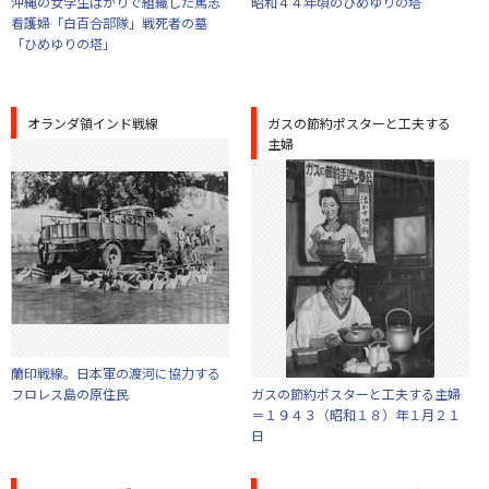
沖縄の女学生ばかりで組織した篤志
昭和４４年頃のひめゆりの塔
看護婦「白百合部隊」戦死者の墓
「ひめゆりの塔」
オランダ領インド戦線
ガスの節約ポスターと工夫する
主婦
蘭印戦線。日本軍の渡河に協力する
フロレス島の原住民
ガスの節約ポスターと工夫する主婦
＝１９４３（昭和１８）年１月２１
日