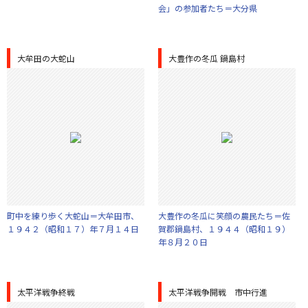
会」の参加者たち＝大分県
大牟田の大蛇山
大豊作の冬瓜 鍋島村
町中を練り歩く大蛇山＝大牟田市、
大豊作の冬瓜に笑顔の農民たち＝佐
１９４２（昭和１７）年７月１４日
賀郡鍋島村、１９４４（昭和１９）
年８月２０日
太平洋戦争終戦
太平洋戦争開戦 市中行進