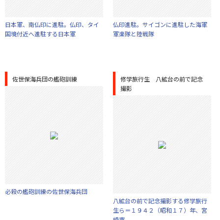
日本軍、南仏印に進駐。仏印、タイ
仏印進駐。サイゴンに進駐した海軍
国境付近へ進駐する日本軍
軍楽隊と陸戦隊
佐世保海兵団の艦砲訓練
修学旅行生 八絋台の前で記念
撮影
必殺の艦砲訓練の佐世保海兵団
八絋台の前で記念撮影する修学旅行
生ら＝１９４２（昭和１７）年、宮
崎市