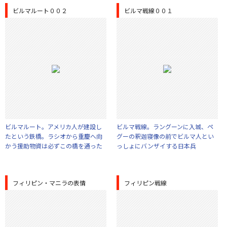
ビルマルート００２
ビルマ戦線００１
ビルマルート。アメリカ人が建設し
ビルマ戦線。ラングーンに入城、ペ
たという鉄橋。ラシオから重慶へ向
グーの釈迦寝像の前でビルマ人とい
かう援助物資は必ずこの橋を通った
っしょにバンザイする日本兵
フィリピン・マニラの表情
フィリピン戦線