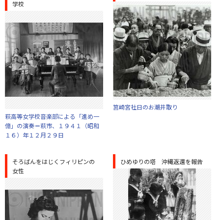
学校
筥崎宮社日のお潮井取り
萩高等女学校音楽部による「進め一
億」の演奏＝萩市、１９４１（昭和
１６）年１２月２９日
そろばんをはじくフィリピンの
ひめゆりの塔 沖縄返還を報告
女性