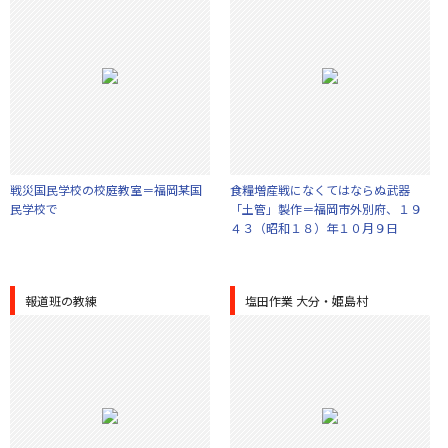
戦災国民学校の校庭教室＝福岡某国
食糧増産戦になくてはならぬ武器
民学校で
「土管」製作＝福岡市外別府、１９
４３（昭和１８）年１０月９日
報道班の教練
塩田作業 大分・姫島村