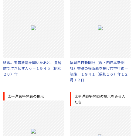
終戦。玉音放送を聞いたあと、皇居
福岡日日新聞社（現・西日本新聞
前で泣き伏す人々＝１９４５（昭和
社）寄贈の横断幕を掲げ市中行進＝
２０）年
筑後、１９４１（昭和１６）年１２
月１２日
太平洋戦争開戦の掲示
太平洋戦争開戦の掲示をみる人
たち