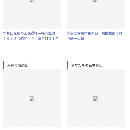
学鷲出発前の宮城遥拝＝福岡空港、
米英に宣戦布告の日、映画館前には
１９４３（昭和１８）年７月３１日
り紙＝佐賀
寿通り商店街
少年たちの勤労奉仕