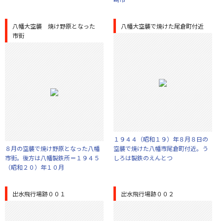
八幡大空襲 焼け野原となった
八幡大空襲で焼けた尾倉町付近
市街
１９４４（昭和１９）年８月８日の
８月の空襲で焼け野原となった八幡
空襲で焼けた八幡市尾倉町付近。う
市街。後方は八幡製鉄所＝１９４５
しろは製鉄のえんとつ
（昭和２０）年１０月
出水飛行場跡００１
出水飛行場跡００２