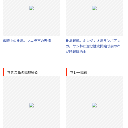
戦時中の比島。マニラ市の表情
比島戦線。ミンダナオ島サンボアン
ガ。ヤシ林に潜む猛攻開始寸前のわ
が陸戦隊勇士
マヌス島の戦犯帰る
マレー戦線