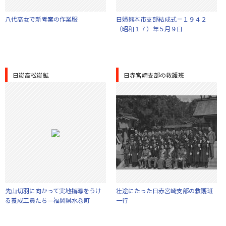
八代高女で新考案の作業服
日婦熊本市支部結成式＝１９４２
（昭和１７）年５月９日
日炭高松炭鉱
日赤宮崎支部の救護班
先山切羽に向かって実地指導をうけ
壮途にたった日赤宮崎支部の救護班
る養成工員たち＝福岡県水巻町
一行