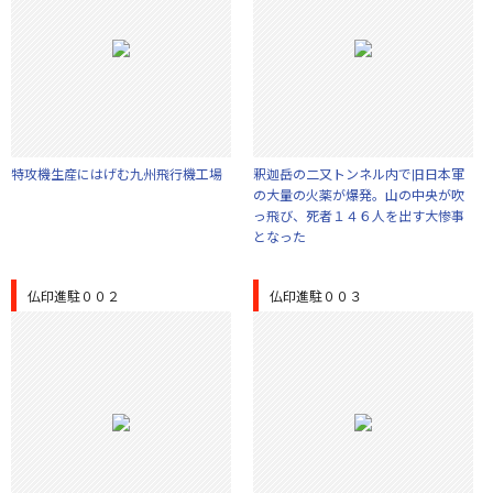
特攻機生産にはげむ九州飛行機工場
釈迦岳の二又トンネル内で旧日本軍
の大量の火薬が爆発。山の中央が吹
っ飛び、死者１４６人を出す大惨事
となった
仏印進駐００２
仏印進駐００３