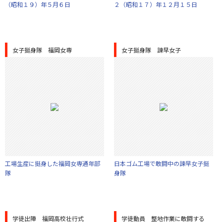
（昭和１９）年５月６日
２（昭和１７）年１２月１５日
女子挺身隊 福岡女専
女子挺身隊 諫早女子
工場生産に挺身した福岡女専通年部
日本ゴム工場で敢闘中の諫早女子挺
隊
身隊
学徒出陣 福岡高校壮行式
学徒動員 整地作業に敢闘する