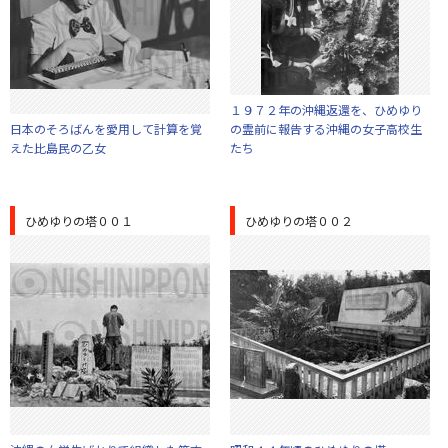
１９７２年の沖縄返還を、ひめゆり
日本のそろばんを愛用して計算を覚
の霊前に報告する沖縄の女子高校生
えた比島民の乙女
たち
ひめゆりの塔００１
ひめゆりの塔００２