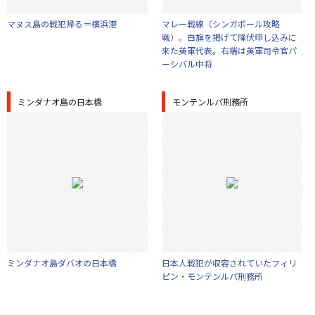
マヌス島の戦犯帰る＝横浜港
マレー戦線（シンガポール攻略
戦）。白旗を掲げて降伏申し込みに
来た英軍代表。右端は英軍司令官パ
ーシバル中将
ミンダナオ島の日本橋
モンテンルパ刑務所
ミンダナオ島ダバオの日本橋
日本人戦犯が収容されていたフィリ
ピン・モンテンルパ刑務所