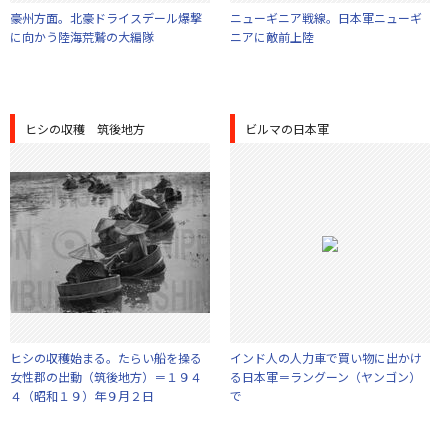
豪州方面。北豪ドライスデール爆撃
ニューギニア戦線。日本軍ニューギ
に向かう陸海荒鷲の大編隊
ニアに敵前上陸
ヒシの収穫 筑後地方
ビルマの日本軍
ヒシの収穫始まる。たらい船を操る
インド人の人力車で買い物に出かけ
女性郡の出動（筑後地方）＝１９４
る日本軍＝ラングーン（ヤンゴン）
４（昭和１９）年９月２日
で