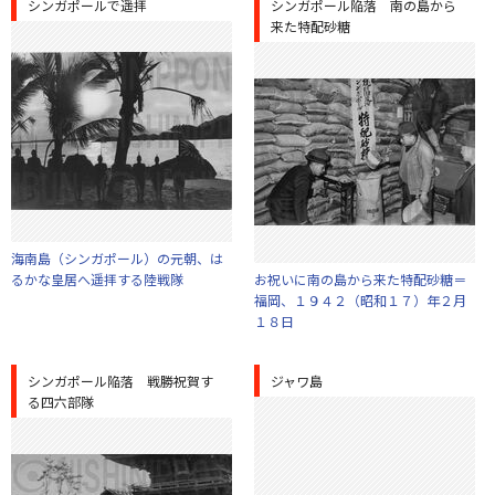
シンガポールで遥拝
シンガポール陥落 南の島から
来た特配砂糖
海南島（シンガポール）の元朝、は
るかな皇居へ遥拝する陸戦隊
お祝いに南の島から来た特配砂糖＝
福岡、１９４２（昭和１７）年２月
１８日
シンガポール陥落 戦勝祝賀す
ジャワ島
る四六部隊