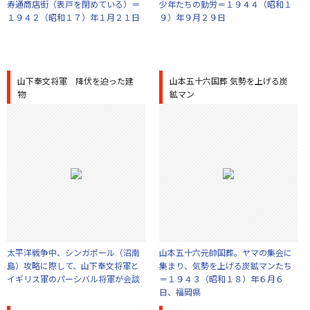
寿通商店街（表戸を閉めている）＝
少年たちの勤労＝１９４４（昭和１
１９４２（昭和１７）年１月２１日
９）年９月２９日
山下奉文将軍 降伏を迫った建
山本五十六国葬 気勢を上げる炭
物
鉱マン
太平洋戦争中、シンガポール（沼南
山本五十六元帥国葬。ヤマの集会に
島）攻略に際して、山下奉文将軍と
集まり、気勢を上げる炭鉱マンたち
イギリス軍のパーシバル将軍が会談
＝１９４３（昭和１８）年６月６
日、福岡県