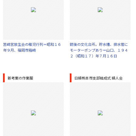
筥崎宮放生会の稚児行列＝昭和１６
銃後の文化台所。貯水槽、排水管に
年９月、福岡市箱崎
モーターポンプあり＝山口、１９４
２（昭和１７）年７月１６日
新考案の作業服
日婦熊本市支部結成式 婦人会