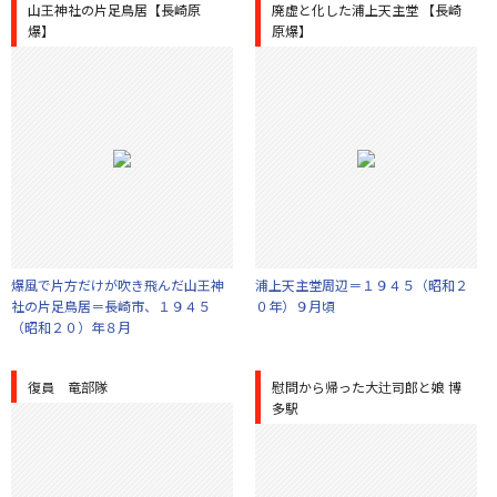
山王神社の片足鳥居【長崎原
廃虚と化した浦上天主堂 【長崎
爆】
原爆】
爆風で片方だけが吹き飛んだ山王神
浦上天主堂周辺＝１９４５（昭和２
社の片足鳥居＝長崎市、１９４５
０年）９月頃
（昭和２０）年８月
復員 竜部隊
慰問から帰った大辻司郎と娘 博
多駅