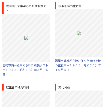
戦時供出で集められた鉄製ポス
接収を待つ重戦車
ト
福岡市香椎埋立地に並んだ接収を待
宮崎市内から集められた鉄製ポスト
つ重戦車＝１９４５（昭和２０）年
＝１９４３（昭和１８）年３月１６
１０月４日
日
放生会の稚児行列
文化台所