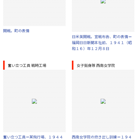
開戦。町の表情
日米英開戦。宣戦布告、町の表情＝
福岡日日新聞本社前、１９４１（昭
和１６）年１２月８日
奮い立つ工員 戦時工場
女子挺身隊 西南女学院
奮い立つ工員＝某飛行場、１９４４
西南女学院の炊き出し訓練＝１９４