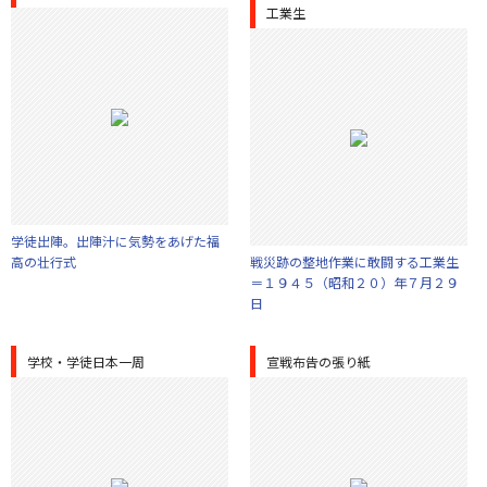
工業生
学徒出陣。出陣汁に気勢をあげた福
高の壮行式
戦災跡の整地作業に敢闘する工業生
＝１９４５（昭和２０）年７月２９
日
学校・学徒日本一周
宣戦布告の張り紙