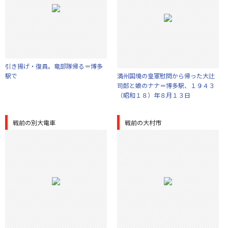
引き揚げ・復員。竜部隊帰る＝博多
駅で
満州国境の皇軍慰問から帰った大辻
司郎と娘のナナ＝博多駅、１９４３
（昭和１８）年８月１３日
戦前の別大電車
戦前の大村市