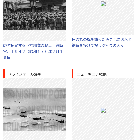
日の丸の旗を飾ったみこしにお米と
戦勝祝賀する四六部隊の将兵＝筥崎
銅貨を投げて祝うジャワの人々
宮、１９４２（昭和１７）年２月１
９日
ドライスデール爆撃
ニューギニア戦線