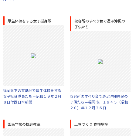
厚生体操をする女子挺身隊
収容所のすべり台で遊ぶ沖縄の
子供たち
福岡県下の某基地で厚生体操をする
女子挺身隊員たち＝昭和１９年２月
収容所のすべり台で遊ぶ沖縄県民の
８日付西日本新聞
子供たち＝福岡市、１９４５（昭和
２０）年１２月２６日
国民学校の校庭教室
土管づくり 食糧増産