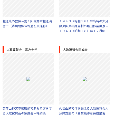
報道班の教練＝第１回朝鮮軍報道演
１９４３（昭和１８）年当時の大分
習で（森川朝鮮軍報道班員撮影）
県東国東郡姫島村の塩田作業風景＝
１９４３（昭和１８）年１２月頃
大政翼賛会 寒みそぎ
大政翼賛会錬成会
英彦山神宮奉幣殿前で寒みそぎをす
久住山麓で体を鍛える大政翼賛会大
る大政翼賛会の錬成会＝福岡県
分県支部の「翼賛指導者錬成講習