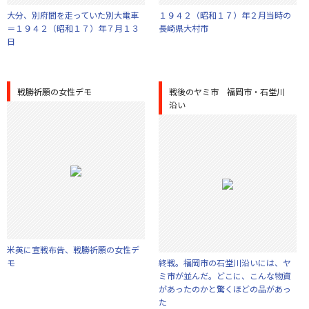
大分、別府間を走っていた別大電車
１９４２（昭和１７）年２月当時の
＝１９４２（昭和１７）年７月１３
長崎県大村市
日
戦勝祈願の女性デモ
戦後のヤミ市 福岡市・石堂川
沿い
米英に宣戦布告、戦勝祈願の女性デ
モ
終戦。福岡市の石堂川沿いには、ヤ
ミ市が並んだ。どこに、こんな物資
があったのかと驚くほどの品があっ
た