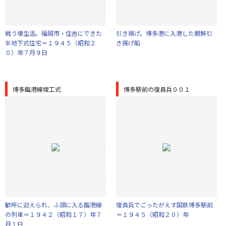
戦う壕生活。福岡市・住吉にできた
引き揚げ。博多港に入港した朝鮮引
半地下式住宅＝１９４５（昭和２
き揚げ船
０）年７月９日
博多臨港線竣工式
博多駅前の復員兵００１
歓呼に迎えられ、ふ頭に入る臨港線
復員兵でごったがえす国鉄博多駅前
の列車＝１９４２（昭和１７）年７
＝１９４５（昭和２０）年
月１日