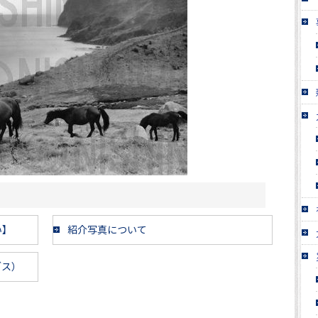
い】
紹介写真について
ブス）