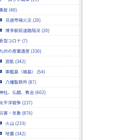
事故 (40)
旦過市場火災 (20)
博多駅前道路陥没 (20)
新型コロナ (7)
九州の産業遺産 (330)
炭鉱 (342)
軍艦島（端島） (54)
八幡製鉄所 (87)
神社、仏閣、教会 (602)
太平洋戦争 (237)
災害・気象 (876)
火山 (233)
地震 (342)