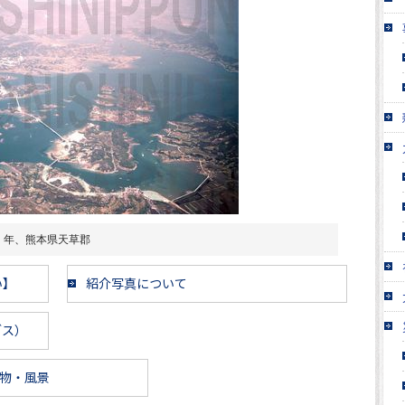
）年、熊本県天草郡
い】
紹介写真について
ブス）
物・風景