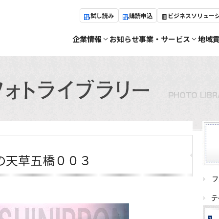
試し読み
購読申込
ビジネスソリュー
企業情報
お知らせ
事業・サービス
地域
の天草五橋００３