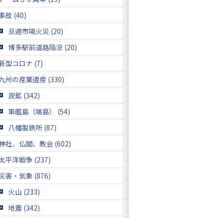
事故 (40)
旦過市場火災 (20)
博多駅前道路陥没 (20)
新型コロナ (7)
九州の産業遺産 (330)
炭鉱 (342)
軍艦島（端島） (54)
八幡製鉄所 (87)
神社、仏閣、教会 (602)
太平洋戦争 (237)
災害・気象 (876)
火山 (233)
地震 (342)