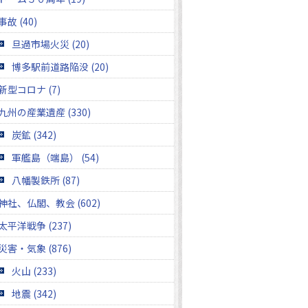
事故 (40)
旦過市場火災 (20)
博多駅前道路陥没 (20)
新型コロナ (7)
九州の産業遺産 (330)
炭鉱 (342)
軍艦島（端島） (54)
八幡製鉄所 (87)
神社、仏閣、教会 (602)
太平洋戦争 (237)
災害・気象 (876)
火山 (233)
地震 (342)