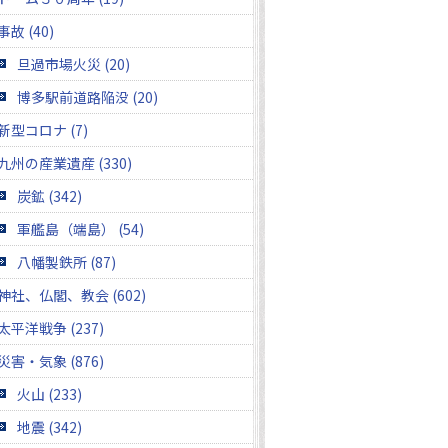
事故 (40)
旦過市場火災 (20)
博多駅前道路陥没 (20)
新型コロナ (7)
九州の産業遺産 (330)
炭鉱 (342)
軍艦島（端島） (54)
八幡製鉄所 (87)
神社、仏閣、教会 (602)
太平洋戦争 (237)
災害・気象 (876)
火山 (233)
地震 (342)