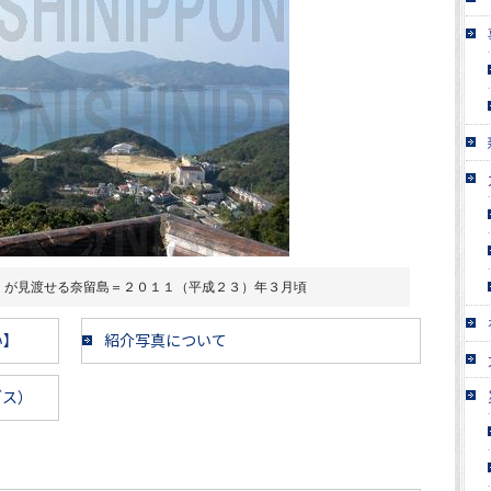
」が見渡せる奈留島＝２０１１（平成２３）年３月頃
い】
紹介写真について
ブス）