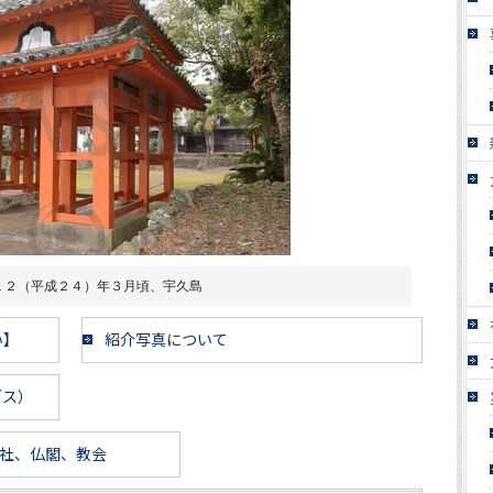
１２（平成２４）年３月頃、宇久島
い】
紹介写真について
ブス）
社、仏閣、教会