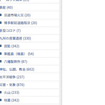
事故 (40)
旦過市場火災 (20)
博多駅前道路陥没 (20)
新型コロナ (7)
九州の産業遺産 (330)
炭鉱 (342)
軍艦島（端島） (54)
八幡製鉄所 (87)
神社、仏閣、教会 (602)
太平洋戦争 (237)
災害・気象 (876)
火山 (233)
地震 (342)