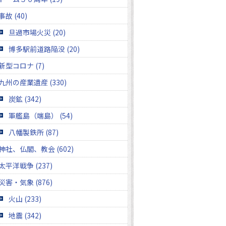
事故 (40)
旦過市場火災 (20)
博多駅前道路陥没 (20)
新型コロナ (7)
九州の産業遺産 (330)
炭鉱 (342)
軍艦島（端島） (54)
八幡製鉄所 (87)
神社、仏閣、教会 (602)
太平洋戦争 (237)
災害・気象 (876)
火山 (233)
地震 (342)