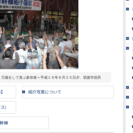
、万歳をして喜ぶ参加者＝平成１６年６月２５日夕、筑後市役所
い】
紹介写真について
ブス）
幹線