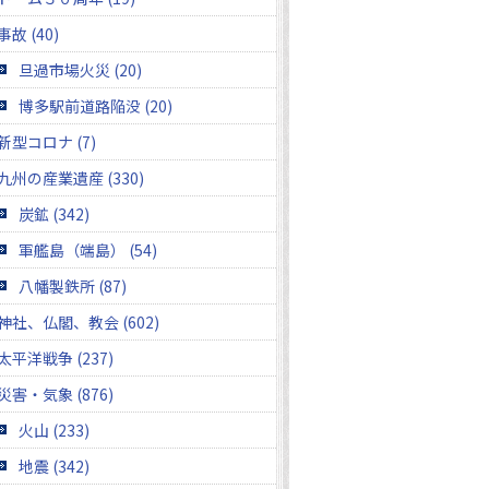
事故 (40)
旦過市場火災 (20)
博多駅前道路陥没 (20)
新型コロナ (7)
九州の産業遺産 (330)
炭鉱 (342)
軍艦島（端島） (54)
八幡製鉄所 (87)
神社、仏閣、教会 (602)
太平洋戦争 (237)
災害・気象 (876)
火山 (233)
地震 (342)