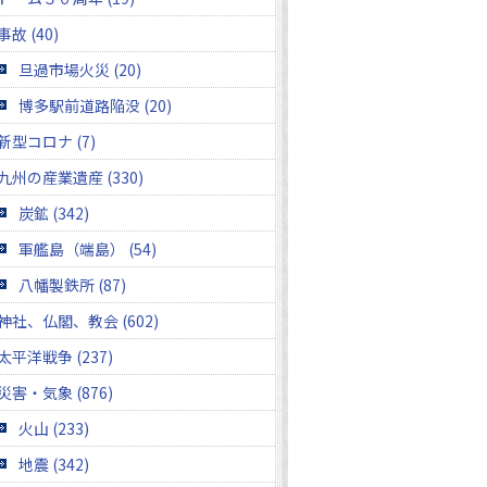
事故 (40)
旦過市場火災 (20)
博多駅前道路陥没 (20)
新型コロナ (7)
九州の産業遺産 (330)
炭鉱 (342)
軍艦島（端島） (54)
八幡製鉄所 (87)
神社、仏閣、教会 (602)
太平洋戦争 (237)
災害・気象 (876)
火山 (233)
地震 (342)