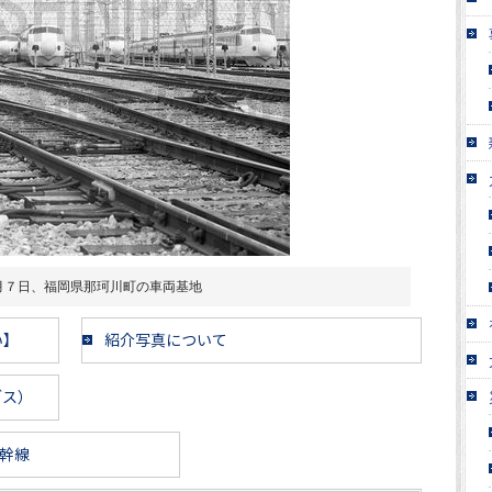
月７日、福岡県那珂川町の車両基地
い】
紹介写真について
ブス）
幹線