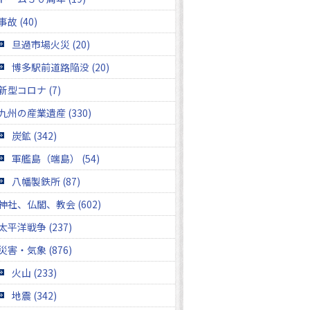
事故 (40)
旦過市場火災 (20)
博多駅前道路陥没 (20)
新型コロナ (7)
九州の産業遺産 (330)
炭鉱 (342)
軍艦島（端島） (54)
八幡製鉄所 (87)
神社、仏閣、教会 (602)
太平洋戦争 (237)
災害・気象 (876)
火山 (233)
地震 (342)