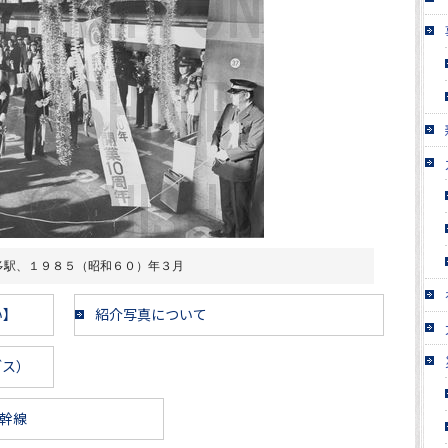
多駅、１９８５（昭和６０）年３月
い】
紹介写真について
ブス）
幹線