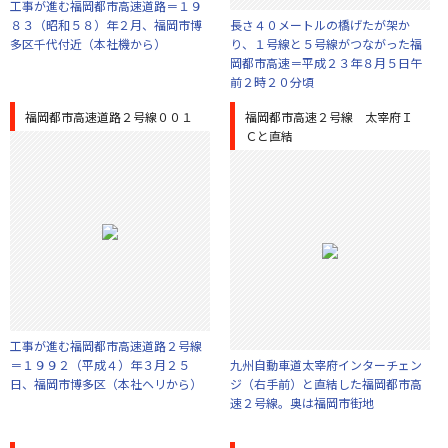
工事が進む福岡都市高速道路＝１９
８３（昭和５８）年２月、福岡市博
長さ４０メートルの橋げたが架か
多区千代付近（本社機から）
り、１号線と５号線がつながった福
岡都市高速＝平成２３年８月５日午
前２時２０分頃
福岡都市高速道路２号線００１
福岡都市高速２号線 太宰府Ｉ
Ｃと直結
工事が進む福岡都市高速道路２号線
＝１９９２（平成４）年３月２５
九州自動車道太宰府インターチェン
日、福岡市博多区（本社ヘリから）
ジ（右手前）と直結した福岡都市高
速２号線。奥は福岡市街地