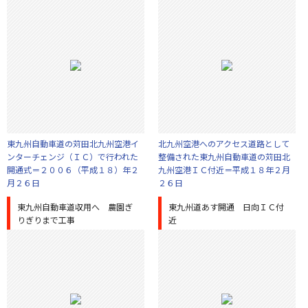
東九州自動車道の苅田北九州空港イ
北九州空港へのアクセス道路として
ンターチェンジ（ＩＣ）で行われた
整備された東九州自動車道の苅田北
開通式＝２００６（平成１８）年２
九州空港ＩＣ付近＝平成１８年２月
月２６日
２６日
東九州自動車道収用へ 農園ぎ
東九州道あす開通 日向ＩＣ付
りぎりまで工事
近