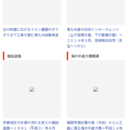
丘の斜面に広がるミカン農園のぎり
東九州道の日向インターチェンジ
ぎりまで工事が進む東九州自動車道
（上が延岡方面、下が都農方面）＝
２０１４年３月、宮崎県日向市（本
社ヘリから）
椎田道路
海の中道大橋開通
京築地区の交通の流れを変えた椎田
福岡市東区雁の巣（手前）から人工
道路＝１９９１（平成３）年４月
島に渡る海の中道大橋＝平成１４年