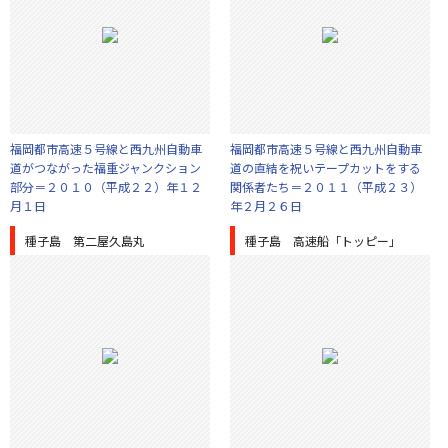
福岡都市高速５号線と西九州自動車
福岡都市高速５号線と西九州自動車
道がつながった福重ジャンクション
道の直結を祝いテープカットをする
部分＝２０１０（平成２２）年１２
関係者たち＝２０１１（平成２３）
月１日
年２月２６日
種子島 第二屋久島丸
種子島 高速船「トッピー」