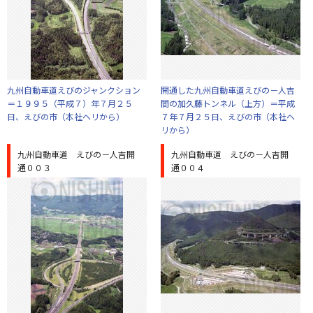
九州自動車道えびのジャンクション
開通した九州自動車道えびの－人吉
＝１９９５（平成７）年７月２５
間の加久藤トンネル（上方）＝平成
日、えびの市（本社ヘリから）
７年７月２５日、えびの市（本社ヘ
リから）
九州自動車道 えびの－人吉開
九州自動車道 えびの－人吉開
通００３
通００４