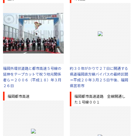
福岡外環状道路と都市高速５号線の
約３０年がかりで２７日に開通する
延伸をテープカットで祝う地元関係
県道福岡直方線バイパスの最終区間
者ら＝２００６（平成１８）年３月
＝平成２０年３月２５日午後、福岡
２６日
県宮若市
福岡都市高速
福岡都市高速道路 全線開通し
た１号線００１