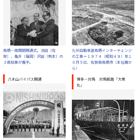
鳥栖－南関間開通式。池田（佐
九州自動車道鳥栖インターチェンジ
賀）、亀井（福岡）沢田（熊本）の
の工事＝１９７４（昭和４９）年１
３県知事が握手。
０月５日、佐賀県鳥栖市（本社機か
ら）
八木山バイパス開通
博多－対馬 対馬航路「大衆
丸」