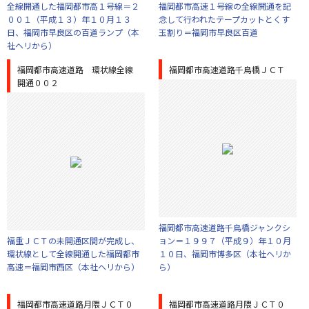
全線開通した福岡都市高１号線＝２
福岡都市高速１号線の全線開通を記
００１（平成１３）年１０月１３
念して行われたテープカットとくす
日、福岡市早良区の百道ランプ（本
玉割り＝福岡市早良区百道
社ヘリから）
福岡都市高速道路 環状線全線
福岡都市高速道路千鳥橋ＪＣＴ
開通００２
福岡都市高速道路千鳥橋ジャンクシ
福重ＪＣＴの未開通区間が完成し、
ョン＝１９９７（平成９）年１０月
環状線として全線開通した福岡都市
１０日、福岡市博多区（本社ヘリか
高速＝福岡市西区（本社ヘリから）
ら）
福岡都市高速道路月隈ＪＣＴ０
福岡都市高速道路月隈ＪＣＴ０