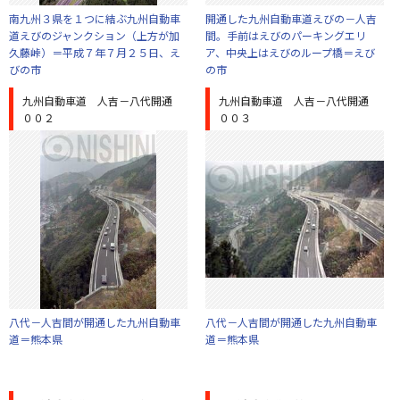
南九州３県を１つに結ぶ九州自動車
開通した九州自動車道えびの－人吉
道えびのジャンクション（上方が加
間。手前はえびのパーキングエリ
久藤峠）＝平成７年７月２５日、え
ア、中央上はえびのループ橋＝えび
びの市
の市
九州自動車道 人吉－八代開通
九州自動車道 人吉－八代開通
００２
００３
八代－人吉間が開通した九州自動車
八代－人吉間が開通した九州自動車
道＝熊本県
道＝熊本県