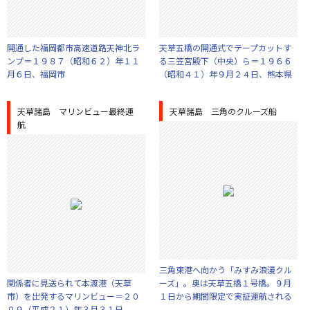
開通した福岡都市高速道路天神北ラ
天草五橋の開通式でテープカットす
ンプ＝１９８７（昭和６２）年１１
る三笠宮殿下（中央）ら＝１９６６
月６日、福岡市
（昭和４１）年９月２４日、熊本県
天草諸島 マリンビュー最終運
天草諸島 三角のクルーズ船
航
三角東港へ向かう「みすみ浪漫クル
関係者に見送られて本渡港（天草
ーズ」。奥は天草五橋１号橋。９月
市）を出発するマリンビュー＝２０
１日から期間限定で実証運航される
０９（平成２１）年３月３１日