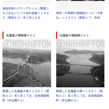
奥田知事らがテープカットし開通し
た八木山バイパス有料道路＝１９８
博多～対馬間の連絡船だった「大衆
５（昭和６０）年２月２６日
丸」＝１９５２（昭和２７）年頃
名護屋大橋開通００２
名護屋大橋開通００３
開通した名護屋大橋＝１９６７（昭
開通した名護屋大橋＝１９６７（昭
和４２）年３月１７日、佐賀県鎮西
和４２）年３月１７日、佐賀県鎮西
町（本社機から）
町（本社機から）