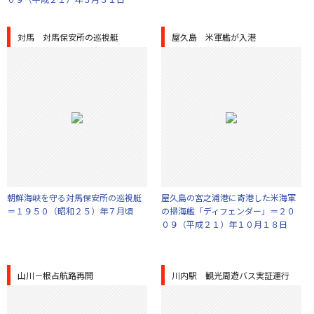
対馬 対馬保安所の巡視艇
屋久島 米軍艦が入港
朝鮮海峡を守る対馬保安所の巡視艇
屋久島の宮之浦港に寄港した米海軍
＝１９５０（昭和２５）年７月頃
の掃海艦「ディフェンダー」＝２０
０９（平成２１）年１０月１８日
山川－根占航路再開
川内駅 観光周遊バス実証運行