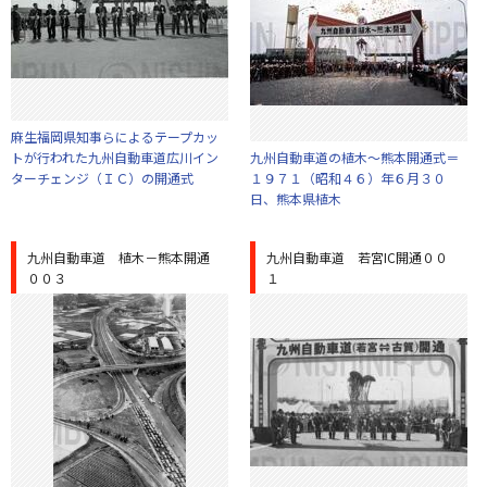
麻生福岡県知事らによるテープカッ
トが行われた九州自動車道広川イン
九州自動車道の植木～熊本開通式＝
ターチェンジ（ＩＣ）の開通式
１９７１（昭和４６）年６月３０
日、熊本県植木
九州自動車道 植木－熊本開通
九州自動車道 若宮IC開通００
００３
１