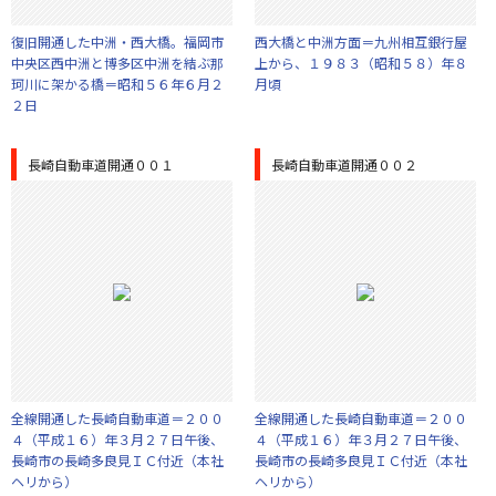
復旧開通した中洲・西大橋。福岡市
西大橋と中洲方面＝九州相互銀行屋
中央区西中洲と博多区中洲を結ぶ那
上から、１９８３（昭和５８）年８
珂川に架かる橋＝昭和５６年６月２
月頃
２日
長崎自動車道開通００１
長崎自動車道開通００２
全線開通した長崎自動車道＝２００
全線開通した長崎自動車道＝２００
４（平成１６）年３月２７日午後、
４（平成１６）年３月２７日午後、
長崎市の長崎多良見ＩＣ付近（本社
長崎市の長崎多良見ＩＣ付近（本社
ヘリから）
ヘリから）