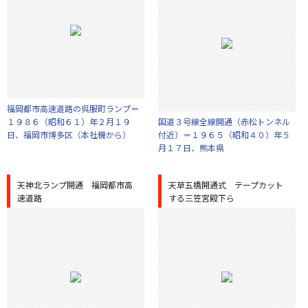
福岡都市高速道路の呉服町ランプ＝
１９８６（昭和６１）年２月１９
国道３号線全線開通（赤松トンネル
日、福岡市博多区（本社機から）
付近）＝１９６５（昭和４０）年５
月１７日、熊本県
天神北ランプ開通 福岡都市高
天草五橋開通式 テープカット
速道路
する三笠宮殿下ら