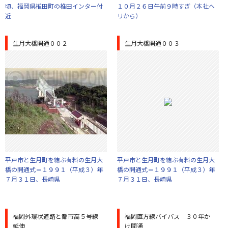
頃、福岡県椎田町の椎田インター付
１０月２６日午前９時すぎ（本社ヘ
近
リから）
生月大橋開通００２
生月大橋開通００３
平戸市と生月町を結ぶ有料の生月大
平戸市と生月町を結ぶ有料の生月大
橋の開通式＝１９９１（平成３）年
橋の開通式＝１９９１（平成３）年
７月３１日、長崎県
７月３１日、長崎県
福岡外環状道路と都市高５号線
福岡直方線バイパス ３０年か
延伸
け開通