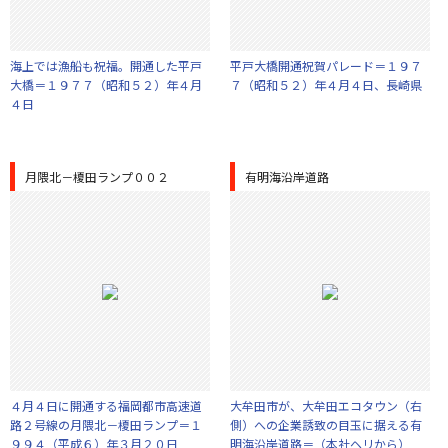
海上では漁船も祝福。開通した平戸
平戸大橋開通祝賀パレード＝１９７
大橋＝１９７７（昭和５２）年４月
７（昭和５２）年４月４日、長崎県
４日
月隈北－榎田ランプ００２
有明海沿岸道路
４月４日に開通する福岡都市高速道
大牟田市が、大牟田エコタウン（右
路２号線の月隈北－榎田ランプ＝１
側）への企業誘致の目玉に据える有
９９４（平成６）年３月２０日
明海沿岸道路＝（本社ヘリから）