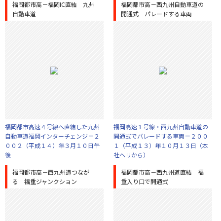
福岡都市高－福岡IC直結 九州
福岡都市高－西九州自動車道の
自動車道
開通式 パレードする車両
福岡都市高速４号線へ直結した九州
福岡高速１号線・西九州自動車道の
自動車道福岡インターチェンジ＝２
開通式でパレードする車両＝２００
００２（平成１４）年３月１０日午
１（平成１３）年１０月１３日（本
後
社ヘリから）
福岡都市高－西九州道つなが
福岡都市高－西九州道直結 福
る 福重ジャンクション
重入り口で開通式