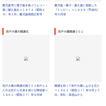
鹿児島市と種子島を結ぶフェリー・
鹿児島－種子・屋久島に就航した
第二屋久島丸＝１９７４（昭和４
「トッピー」＝１９８９（平成元）
９）年３月、鹿児島県西之表市
年９月頃
若戸大橋の開通式
若戸大橋開通００１
若戸大橋の開通式典でミス若戸ら４
開通を祝って若戸大橋に上がる花火
人の女性から花束を受ける関係者＝
＝１９６２（昭和３７）年９月２５
１９６２（昭和３７）年９月頃
日、若松・高塔山から