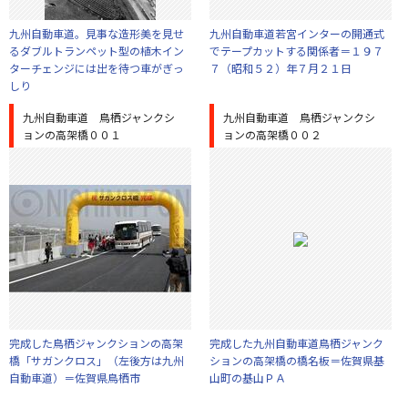
九州自動車道。見事な造形美を見せ
九州自動車道若宮インターの開通式
るダブルトランペット型の植木イン
でテープカットする関係者＝１９７
ターチェンジには出を待つ車がぎっ
７（昭和５２）年７月２１日
しり
九州自動車道 鳥栖ジャンクシ
九州自動車道 鳥栖ジャンクシ
ョンの高架橋００１
ョンの高架橋００２
完成した鳥栖ジャンクションの高架
完成した九州自動車道鳥栖ジャンク
橋「サガンクロス」（左後方は九州
ションの高架橋の橋名板＝佐賀県基
自動車道）＝佐賀県鳥栖市
山町の基山ＰＡ