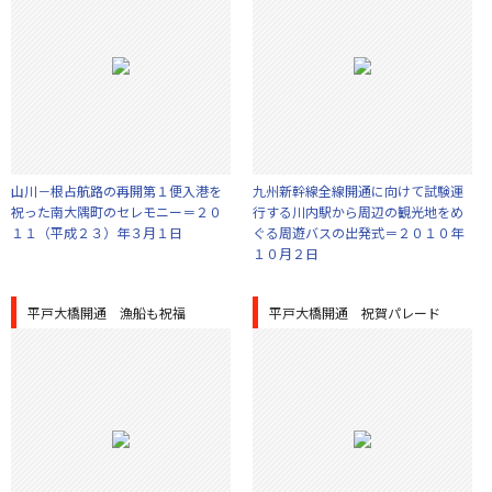
山川－根占航路の再開第１便入港を
九州新幹線全線開通に向けて試験運
祝った南大隅町のセレモニー＝２０
行する川内駅から周辺の観光地をめ
１１（平成２３）年３月１日
ぐる周遊バスの出発式＝２０１０年
１０月２日
平戸大橋開通 漁船も祝福
平戸大橋開通 祝賀パレード