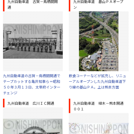
九州自動車道 古賀－鳥栖間開
九州自動車道 基山ＰＡオープ
通
ン
九州自動車道の古賀－鳥栖間開通で
飲食コーナーなどが拡充し、リニュ
テープカットする亀井知事ら＝昭和
ーアルオープンした九州自動車道下
５０年３月１３日、太宰府インター
り線の基山ＰＡ。上は熊本方面
チェンジ
九州自動車道 広川ＩＣ開通
九州自動車道 植木－熊本開通
００１