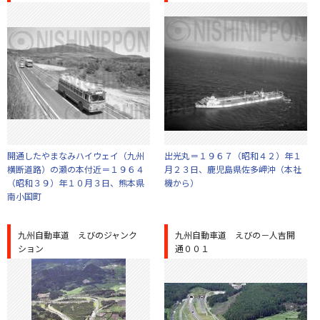
開通したやまなみハイウェイ（九州
出光丸＝１９６７（昭和４２）年１
横断道路）の瀬の本付近＝１９６４
月２３日、鹿児島県佐多岬沖（本社
（昭和３９）年１０月３日、熊本県
機から）
南小国町
九州自動車道 えびのジャンク
九州自動車道 えびの－人吉開
ション
通００１