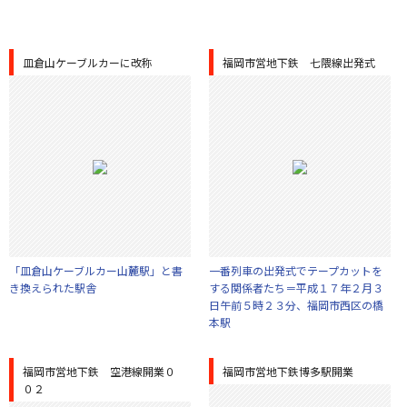
皿倉山ケーブルカーに改称
福岡市営地下鉄 七隈線出発式
「皿倉山ケーブルカー山麓駅」と書
一番列車の出発式でテープカットを
き換えられた駅舎
する関係者たち＝平成１７年２月３
日午前５時２３分、福岡市西区の橋
本駅
福岡市営地下鉄 空港線開業０
福岡市営地下鉄博多駅開業
０２