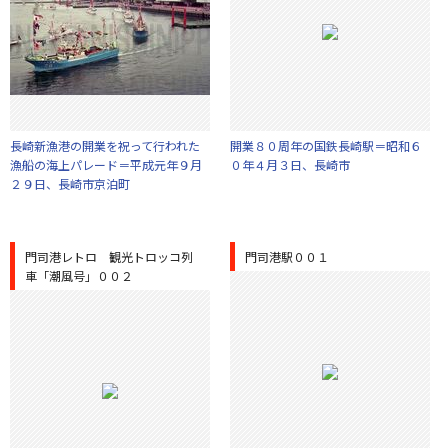
長崎新漁港の開業を祝って行われた
開業８０周年の国鉄長崎駅＝昭和６
漁船の海上パレード＝平成元年９月
０年４月３日、長崎市
２９日、長崎市京泊町
門司港レトロ 観光トロッコ列
門司港駅００１
車「潮風号」００２