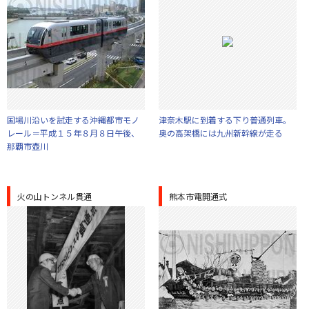
国場川沿いを試走する沖縄都市モノ
津奈木駅に到着する下り普通列車。
レール＝平成１５年８月８日午後、
奥の高架橋には九州新幹線が走る
那覇市壺川
火の山トンネル貫通
熊本市電開通式