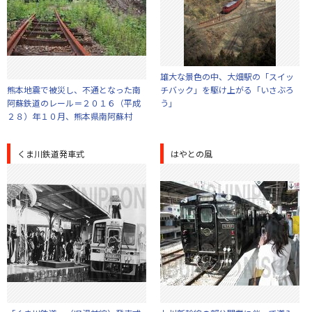
雄大な景色の中、大畑駅の「スイッ
熊本地震で被災し、不通となった南
チバック」を駆け上がる「いさぶろ
阿蘇鉄道のレール＝２０１６（平成
う」
２８）年１０月、熊本県南阿蘇村
くま川鉄道発車式
はやとの風