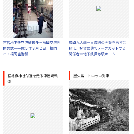
市営地下鉄空港線博多－福岡空港間
箱崎九大前－貝塚間の開業をあすに
開業式＝平成５年３月２日、福岡
控え、祝賀式典でテープカットする
市・福岡空港駅
関係者＝地下鉄貝塚駅ホーム
宮地嶽神社付近を走る津屋崎軌
屋久島 トロッコ列車
道