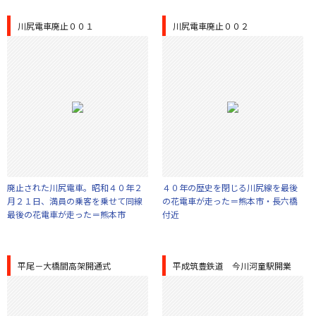
川尻電車廃止００１
川尻電車廃止００２
廃止された川尻電車。昭和４０年２
４０年の歴史を閉じる川尻線を最後
月２１日、満員の乗客を乗せて同線
の花電車が走った＝熊本市・長六橋
最後の花電車が走った＝熊本市
付近
平尾－大橋間高架開通式
平成筑豊鉄道 今川河童駅開業