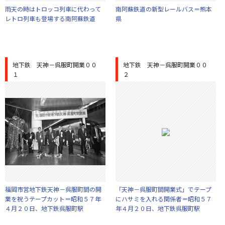
雨天の時はトロッコ列車に代わって
南阿蘇鉄道の新型レールバス＝熊本
レトロ列車も登場する南阿蘇鉄道
県
地下鉄 天神－呉服町開業００
地下鉄 天神－呉服町開業００
１
２
福岡市営地下鉄天神－呉服町間の開
「天神－呉服町間開業式」でテープ
業を祝うテープカット＝昭和５７年
にハサミを入れる関係者＝昭和５７
４月２０日、地下鉄呉服町駅
年４月２０日、地下鉄呉服町駅