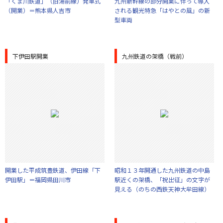
「くま川鉄道」（旧湯前線）発車式
九州新幹線の部分開業に伴って導入
（開業）＝熊本県人吉市
される観光特急「はやとの風」の新
型車両
下伊田駅開業
九州鉄道の架橋（戦前）
開業した平成筑豊鉄道、伊田線「下
昭和１３年開通した九州鉄道の中島
伊田駅」＝福岡県田川市
駅近くの架橋、「祝出征」の文字が
見える（のちの西鉄天神大牟田線）