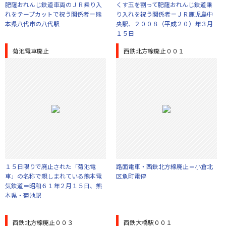
肥薩おれんじ鉄道車両のＪＲ乗り入
くす玉を割って肥薩おれんじ鉄道乗
れをテープカットで祝う関係者＝熊
り入れを祝う関係者＝ＪＲ鹿児島中
本県八代市の八代駅
央駅、２００８（平成２０）年３月
１５日
菊池電車廃止
西鉄北方線廃止００１
１５日限りで廃止された「菊池電
路面電車・西鉄北方線廃止＝小倉北
車」の名称で親しまれている熊本電
区魚町電停
気鉄道＝昭和６１年２月１５日、熊
本県・菊池駅
西鉄北方線廃止００３
西鉄大橋駅００１