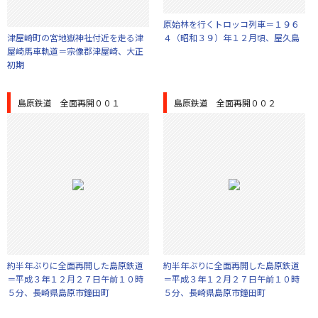
原始林を行くトロッコ列車＝１９６
津屋崎町の宮地嶽神社付近を走る津
４（昭和３９）年１２月頃、屋久島
屋崎馬車軌道＝宗像郡津屋崎、大正
初期
島原鉄道 全面再開００１
島原鉄道 全面再開００２
約半年ぶりに全面再開した島原鉄道
約半年ぶりに全面再開した島原鉄道
＝平成３年１２月２７日午前１０時
＝平成３年１２月２７日午前１０時
５分、長崎県島原市鐘田町
５分、長崎県島原市鐘田町