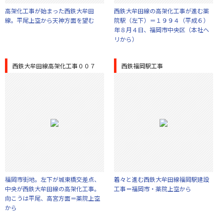
高架化工事が始まった西鉄大牟田
西鉄大牟田線の高架化工事が進む薬
線。平尾上空から天神方面を望む
院駅（左下）＝１９９４（平成６）
年８月４日、福岡市中央区（本社ヘ
リから）
西鉄大牟田線高架化工事００７
西鉄福岡駅工事
福岡市街地。左下が城東橋交差点、
着々と進む西鉄大牟田線福岡駅建設
中央が西鉄大牟田線の高架化工事。
工事＝福岡市・薬院上空から
向こうは平尾、高宮方面＝薬院上空
から