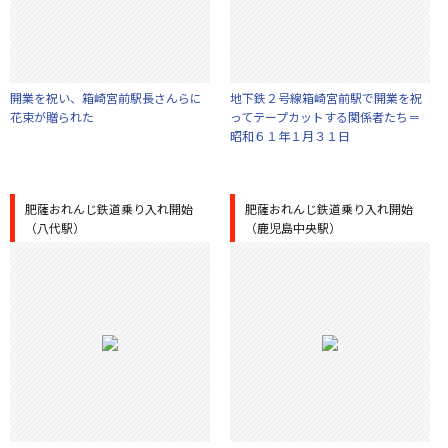
開業を祝い、箱崎宮前駅長さんらに
地下鉄２号線箱崎宮前駅で開業を祝
花束が贈られた
ってテープカットする関係者たち＝
昭和６１年１月３１日
肥薩おれんじ鉄道乗り入れ開始
肥薩おれんじ鉄道乗り入れ開始
（八代駅）
（鹿児島中央駅）