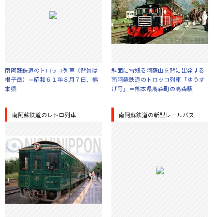
南阿蘇鉄道のトロッコ列車（背景は
斜面に雪残る阿蘇山を背に出発する
根子岳）＝昭和６１年８月７日、熊
南阿蘇鉄道のトロッコ列車「ゆうす
本県
げ号」＝熊本県高森町の高森駅
南阿蘇鉄道のレトロ列車
南阿蘇鉄道の新型レールバス