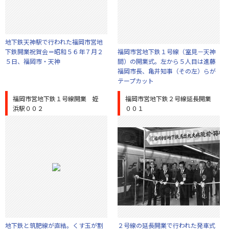
地下鉄天神駅で行われた福岡市営地
下鉄開業祝賀会＝昭和５６年７月２
福岡市営地下鉄１号線（室見－天神
５日、福岡市・天神
間）の開業式。左から５人目は進藤
福岡市長、亀井知事（その左）らが
テープカット
福岡市営地下鉄１号線開業 姪
福岡市営地下鉄２号線延長開業
浜駅００２
００１
地下鉄と筑肥線が直結。くす玉が割
２号線の延長開業で行われた発車式