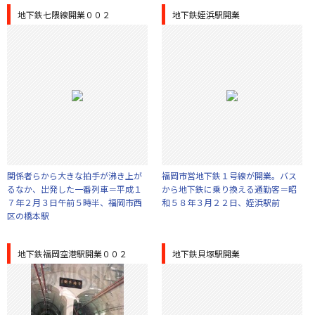
地下鉄七隈線開業００２
地下鉄姪浜駅開業
関係者らから大きな拍手が沸き上が
福岡市営地下鉄１号線が開業。バス
るなか、出発した一番列車＝平成１
から地下鉄に乗り換える通勤客＝昭
７年２月３日午前５時半、福岡市西
和５８年３月２２日、姪浜駅前
区の橋本駅
地下鉄福岡空港駅開業００２
地下鉄貝塚駅開業