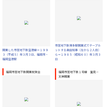
市営地下鉄博多駅開業式でテープカ
開業した市営地下鉄空港線＝１９９
ットする奥田知事（左から２人目）
３（平成５）年３月３日、福岡市・
ら＝１９８５（昭和６０）年３月３
福岡空港駅
日
福岡市営地下鉄開業祝賀会
福岡市営地下鉄１号線 室見－
天神開業