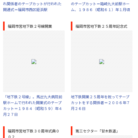
れ関係者のテープカットが行われた
のテープカット＝箱崎九大前駅ホー
開通式＝福岡市西区姪浜駅
ム、１９８６（昭和６１）年１月頃
福岡市営地下鉄２号線開業
福岡市営地下鉄２５周年記念式
「地下鉄２号線」。馬出九大病院前
地下鉄開業２５周年を祝ってテープ
駅ホームで行われた開業式のテープ
カットをする関係者＝２００６年７
カット＝１９８４（昭和５９）年４
月２６日
月２７日
福岡市営地下鉄３０周年式典０
第三セクター「甘木鉄道」
０２