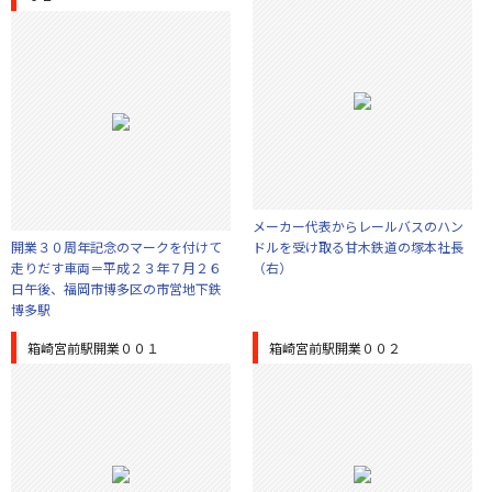
メーカー代表からレールバスのハン
開業３０周年記念のマークを付けて
ドルを受け取る甘木鉄道の塚本社長
走りだす車両＝平成２３年７月２６
（右）
日午後、福岡市博多区の市営地下鉄
博多駅
箱崎宮前駅開業００１
箱崎宮前駅開業００２