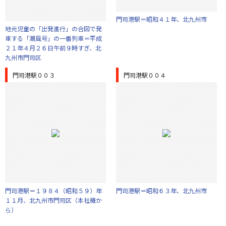
門司港駅＝昭和４１年、北九州市
地元児童の「出発進行」の合図で発
車する「潮風号」の一番列車＝平成
２１年４月２６日午前９時すぎ、北
九州市門司区
門司港駅００３
門司港駅００４
門司港駅＝１９８４（昭和５９）年
門司港駅＝昭和６３年、北九州市
１１月、北九州市門司区（本社機か
ら）