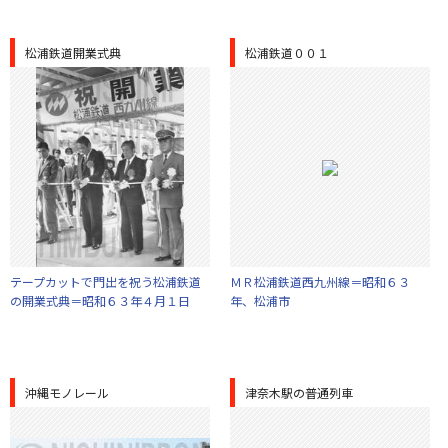
松浦鉄道開業式典
松浦鉄道００１
テープカットで門出を祝う松浦鉄道
ＭＲ松浦鉄道西九州線＝昭和６３
の開業式典＝昭和６３年４月１日
年、松浦市
沖縄モノレール
津奈木駅の普通列車