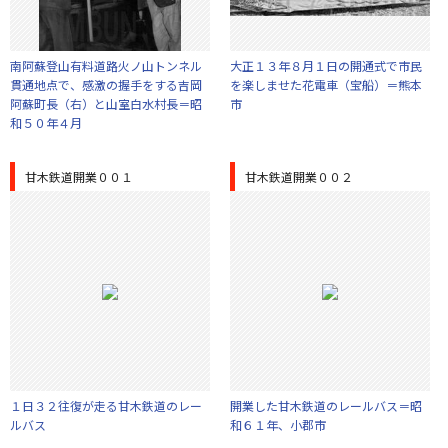
南阿蘇登山有料道路火ノ山トンネル
大正１３年８月１日の開通式で市民
貫通地点で、感激の握手をする吉岡
を楽しませた花電車（宝船）＝熊本
阿蘇町長（右）と山室白水村長＝昭
市
和５０年４月
甘木鉄道開業００１
甘木鉄道開業００２
１日３２往復が走る甘木鉄道のレー
開業した甘木鉄道のレールバス＝昭
ルバス
和６１年、小郡市