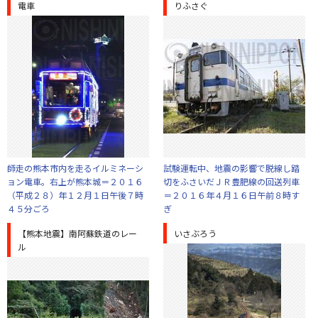
電車
りふさぐ
師走の熊本市内を走るイルミネーシ
試験運転中、地震の影響で脱線し踏
ョン電車。右上が熊本城＝２０１６
切をふさいだＪＲ豊肥線の回送列車
（平成２８）年１２月１日午後７時
＝２０１６年４月１６日午前８時す
４５分ごろ
ぎ
【熊本地震】南阿蘇鉄道のレー
いさぶろう
ル