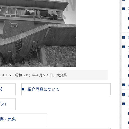
１９７５（昭和５０）年４月２１日、大分県
い】
紹介写真について
ブス）
害・気象