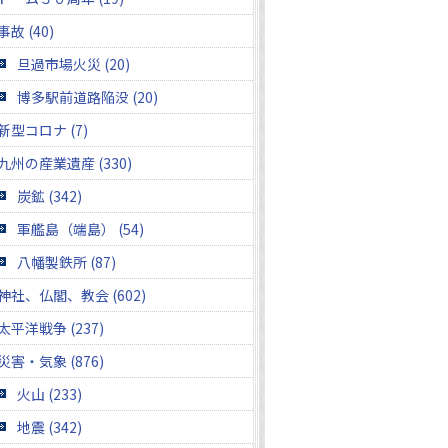
事故 (40)
旦過市場火災 (20)
博多駅前道路陥没 (20)
新型コロナ (7)
九州の産業遺産 (330)
炭鉱 (342)
軍艦島（端島） (54)
八幡製鉄所 (87)
神社、仏閣、教会 (602)
太平洋戦争 (237)
災害・気象 (876)
火山 (233)
地震 (342)