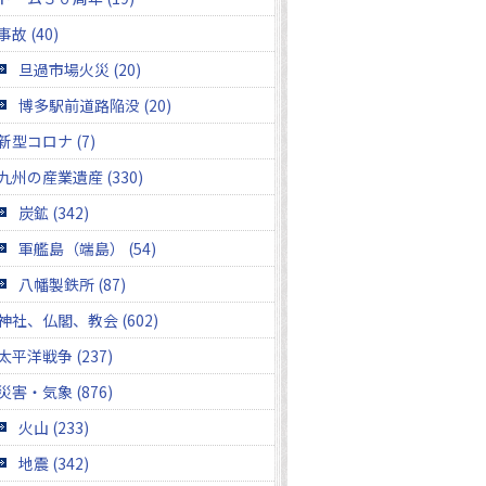
事故 (40)
旦過市場火災 (20)
博多駅前道路陥没 (20)
新型コロナ (7)
九州の産業遺産 (330)
炭鉱 (342)
軍艦島（端島） (54)
八幡製鉄所 (87)
神社、仏閣、教会 (602)
太平洋戦争 (237)
災害・気象 (876)
火山 (233)
地震 (342)