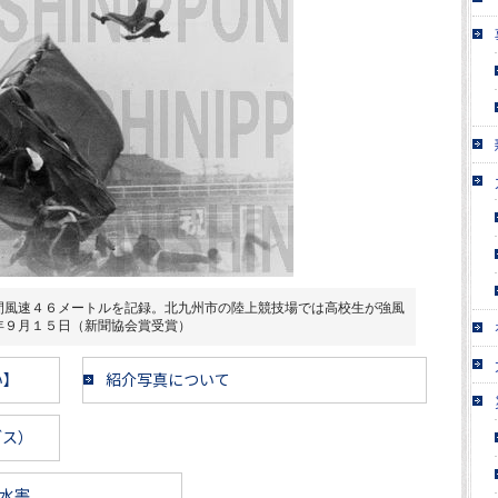
間風速４６メートルを記録。北九州市の陸上競技場では高校生が強風
年９月１５日（新聞協会賞受賞）
い】
紹介写真について
ブス）
水害