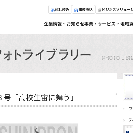
試し読み
購読申込
ビジネスソリュー
企業情報
お知らせ
事業・サービス
地域
８号「高校生宙に舞う」