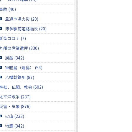
事故 (40)
旦過市場火災 (20)
博多駅前道路陥没 (20)
新型コロナ (7)
九州の産業遺産 (330)
炭鉱 (342)
軍艦島（端島） (54)
八幡製鉄所 (87)
神社、仏閣、教会 (602)
太平洋戦争 (237)
災害・気象 (876)
火山 (233)
地震 (342)