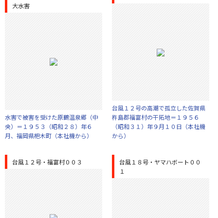
大水害
台風１２号の高潮で孤立した佐賀県
水害で被害を受けた原鶴温泉郷（中
杵島郡福富村の干拓地＝１９５６
央）＝１９５３（昭和２８）年６
（昭和３１）年９月１０日（本社機
月、福岡県杷木町（本社機から）
から）
台風１２号・福富村００３
台風１８号・ヤマハボート００
１