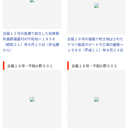
台風１２号の高潮で孤立した佐賀県
杵島郡福富村の干拓地＝１９５６
台風１８号の強風で吹き飛ばされた
（昭和３１）年９月１０日（本社機
ヤマハ製造のボートや工場の屋根＝
から）
１９９９（平成１１）年９月２４日
台風１８号・不知火町００１
台風１８号・不知火町００２