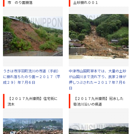
市 のり面崩落
土砂崩れ００１
うきは市浮羽町流川の市道（手前）
中津市山国町草本では、大量の土砂
に崩れ落ちたのり面＝２０１７（平
が山国川まで流れ下り、民家２棟が
成２９）年７月６日
押しつぶされた＝２０１７年７月６
日
【２０１７九州豪雨】住宅街に
【２０１７九州豪雨】冠水した
流木
菊池川沿いの県道