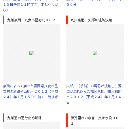
１５日午前１１時すぎ（本社ヘリか
５０分
ら）
九州豪雨 八女市星野村００２
九州豪雨 矢部川堤防決壊
豪雨によって崩れた福岡県八女市星
矢部川（手前）の堤防が決壊し、濁
野村の道路や山肌＝２０１２（平成
流が流れ込んだ福岡県柳川市大和町
２４）年７月１５日午前１１時すぎ
＝２０１２（平成２４）年７月１４
日
九州道の通行止め解除
伊万里市の水害 民家水没００
１