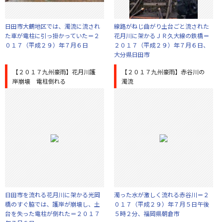
日田市大鶴地区では、濁流に流され
線路がねじ曲がり土台ごと流された
た車が電柱に引っ掛かっていた＝２
花月川に架かるＪＲ久大線の鉄橋＝
０１７（平成２９）年７月６日
２０１７（平成２９）年７月６日、
大分県日田市
【２０１７九州豪雨】花月川護
【２０１７九州豪雨】赤谷川の
岸崩壊 電柱倒れる
濁流
日田市を流れる花月川に架かる光岡
濁った水が激しく流れる赤谷川＝２
橋のすぐ脇では、護岸が崩壊し、土
０１７（平成２９）年７月５日午後
台を失った電柱が倒れた＝２０１７
５時２分、福岡県朝倉市