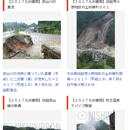
【２０１７九州豪雨】彦山川の
【２０１７九州豪雨】日田市小
激流
野地区の土砂崩れ００１
彦山川の河岸に建っていた倉庫（手
大分県日田市小野地区の土砂崩れ現
前）と二又橋（奥）が流失した＝２
場＝２０１７（平成２９）年７月６
０１７（平成２９）年７月６日、添
日午後４時３６分
田町落合
【２０１７九州豪雨】日田彦山
【２０１７九州豪雨】杖立温泉
線の鉄橋
でパイプ断裂