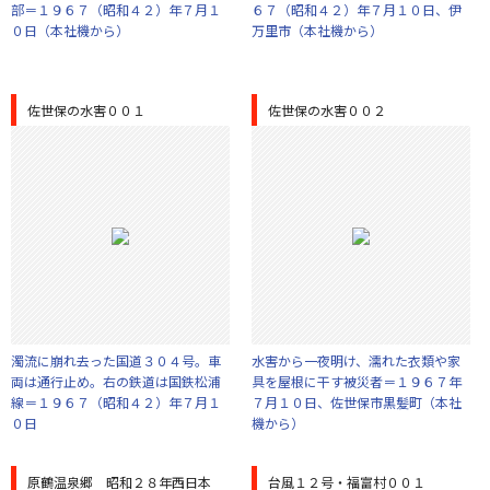
部＝１９６７（昭和４２）年７月１
６７（昭和４２）年７月１０日、伊
０日（本社機から）
万里市（本社機から）
佐世保の水害００１
佐世保の水害００２
濁流に崩れ去った国道３０４号。車
水害から一夜明け、濡れた衣類や家
両は通行止め。右の鉄道は国鉄松浦
具を屋根に干す被災者＝１９６７年
線＝１９６７（昭和４２）年７月１
７月１０日、佐世保市黒髪町（本社
０日
機から）
原鶴温泉郷 昭和２８年西日本
台風１２号・福富村００１