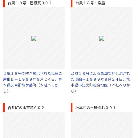
台風１８号・屋根瓦００２
台風１８号・漁船
台風１８号で吹き飛ばされた民家の
台風１８号による高潮で押し流され
屋根瓦＝１９９９年９月２４日、熊
た漁船＝１９９９年９月２４日、熊
本県天草郡龍ケ岳町（本社ヘリか
本県不知火町松合地区（本社ヘリか
ら）
ら）
吉井町の水害跡００２
坂本村の土砂崩れ００１