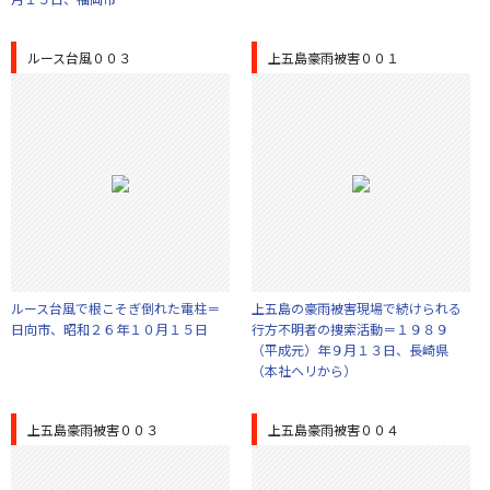
ルース台風００３
上五島豪雨被害００１
ルース台風で根こそぎ倒れた電柱＝
上五島の豪雨被害現場で続けられる
日向市、昭和２６年１０月１５日
行方不明者の捜索活動＝１９８９
（平成元）年９月１３日、長崎県
（本社ヘリから）
上五島豪雨被害００３
上五島豪雨被害００４