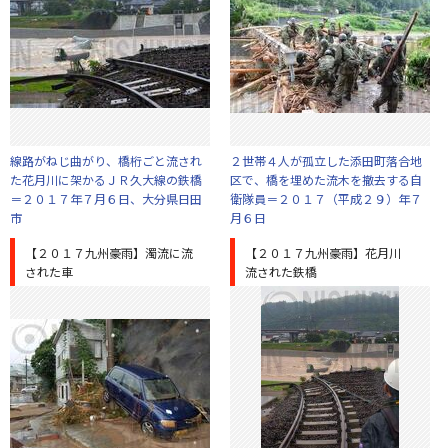
線路がねじ曲がり、橋桁ごと流され
２世帯４人が孤立した添田町落合地
た花月川に架かるＪＲ久大線の鉄橋
区で、橋を埋めた流木を撤去する自
＝２０１７年７月６日、大分県日田
衛隊員＝２０１７（平成２９）年７
市
月６日
【２０１７九州豪雨】濁流に流
【２０１７九州豪雨】花月川
された車
流された鉄橋