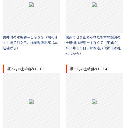
吉井町の水害跡＝１９６９（昭和４
豪雨でせき止められた坂本村鮎帰の
４）年７月２日、福岡県浮羽郡（本
土砂崩れ現場＝１９９７（平成９）
社機から）
年７月１５日、熊本県八代郡（本社
ヘリから）
坂本村の土砂崩れ００３
坂本村の土砂崩れ００４