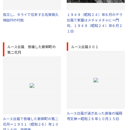
孤立し、タライで往来する佐賀県久
１９４９（昭和２４）年６月のデラ
保田村の村民
台風で家屋はメチャメチャに＝門
司、１９４９（昭和２４）年６月２
１日
ルース台風 倒壊した新柳町の
ルース台風００１
第二花月
ルース台風が過ぎ去った直後の福岡
ルース台風で倒壊した新柳町の第二
市天神＝昭和２６年１０月１５日
花月＝１９５１（昭和２６）年１０
月１５日、福岡市