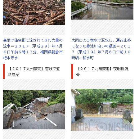
豪雨で住宅街に流されてきた大量の
大雨による増水で冠水し、通行止め
流木＝２０１７（平成２９）年７月
になった菊池川沿いの県道＝２０１
６日午前６時１２分、福岡県朝倉市
７（平成２９）年７月６日午前１０
杷木寒水
時頃、和水町
【２０１７九州豪雨】壱岐で道
【２０１７九州豪雨】夜明橋流
路陥没
失