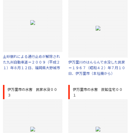
土砂崩れによる通行止めが解除され
た九州自動車道＝２００９（平成２
伊万里川のはんらんで水没した民家
１）年８月１２日、福岡県大野城市
＝１９６７（昭和４２）年７月１０
日、伊万里市（本社機から）
伊万里市の水害 民家水没００
伊万里市の水害 炭鉱住宅００
３
１