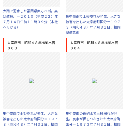
大雨で冠水した福岡県直方市街。奥
は遠賀川＝２０１０（平成２２）年
集中豪雨で土砂崩れが発生、大きな
７月１４日午前１１時３９分（本社
被害を出した太宰府町国分＝１９７
ヘリから）
３（昭和４８）年７月３１日、福岡
県筑紫郡
太宰府市 昭和４８年福岡水害
太宰府市 昭和４８年福岡水害
００３
００４
集中豪雨で土砂崩れが発生、大きな
集中豪雨の鉄砲水で土砂崩れが発
被害を出した太宰府町国分＝１９７
生。民家が押しつぶされた太宰府町
３（昭和４８）年７月３１日、福岡
国分＝１９７３年７月３１日、福岡