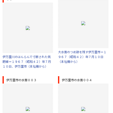
大水害のつめ跡を残す伊万里市＝１
伊万里川のはんらんで寸断された筑
９６７（昭和４２）年７月１０日
肥線＝１９６７（昭和４２）年７月
（本社機から）
１０日、伊万里市（本社機から）
伊万里市の水害００３
伊万里市の水害００４