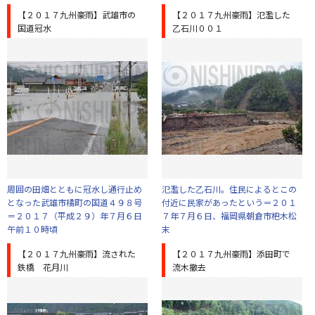
【２０１７九州豪雨】武雄市の
【２０１７九州豪雨】氾濫した
国道冠水
乙石川００１
周囲の田畑とともに冠水し通行止め
氾濫した乙石川。住民によるとこの
となった武雄市橘町の国道４９８号
付近に民家があったという＝２０１
＝２０１７（平成２９）年７月６日
７年７月６日、福岡県朝倉市杷木松
午前１０時頃
末
【２０１７九州豪雨】流された
【２０１７九州豪雨】添田町で
鉄橋 花月川
流木撤去