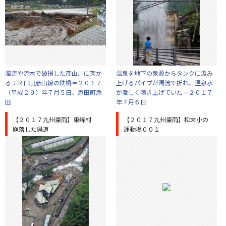
濁流や流木で破損した彦山川に架か
温泉を地下の泉源からタンクに汲み
るＪＲ日田彦山線の鉄橋＝２０１７
上げるパイプが濁流で折れ、温泉水
（平成２９）年７月５日、添田町添
が激しく噴き上げていた＝２０１７
田
年７月６日
【２０１７九州豪雨】東峰村
【２０１７九州豪雨】松末小の
崩落した県道
運動場００１