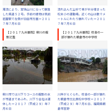
濁流により、宝珠山川に沿って崩落
流れ込んだ土砂で車が半分埋まった
した県道５２号。手前の建物は筑前
松末小の運動場。近くの山は数十メ
岩屋駅で左側が日田市方面＝２０１
ートルにわたり崩れていた＝２０１
７年７月６日
７年７月６日
【２０１７九州豪雨】柳川の掘
【２０１７九州豪雨】校舎の一
割氾濫
部が崩れた朝倉市の中学校
柳川市では川下りコースの掘割の水
川岸がえぐられ、校舎の一部が崩れ
が市道まであふれ、川下り会社は運
た朝倉市立比良松中学校＝２０１７
休した＝２０１７（平成２９）年７
（平成２９）年７月６日、福岡県朝
月６日
倉市宮野