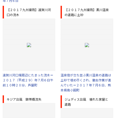
年７月６日
【２０１７九州豪雨】遠賀川河
【２０１７九州豪雨】黒川温泉
口の流木
の道路に土砂
遠賀川河口堰周辺にたまった流木＝
温泉宿が立ち並ぶ黒川温泉の道路は
２０１７（平成２９）年７月６日午
土砂で埋め尽くされ、撤去作業が進
前１０時２０分、芦屋町
んでいた＝２０１７年７月６日、熊
本県南小国町
キジア台風 錦帯橋流失
ジュディス台風 壊れた家屋と
道路