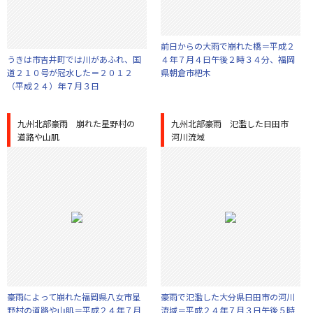
前日からの大雨で崩れた橋＝平成２
うきは市吉井町では川があふれ、国
４年７月４日午後２時３４分、福岡
道２１０号が冠水した＝２０１２
県朝倉市杷木
（平成２４）年７月３日
九州北部豪雨 崩れた星野村の
九州北部豪雨 氾濫した日田市
道路や山肌
河川流域
豪雨によって崩れた福岡県八女市星
豪雨で氾濫した大分県日田市の河川
野村の道路や山肌＝平成２４年７月
流域＝平成２４年７月３日午後５時