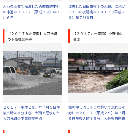
大雨の影響で陥没した壱岐市勝本町
流失した日田市夜明の大肥川に架か
の市道＝２０１７（平成２９）年７
っていた夜明橋＝２０１７（平成２
月６日
９）年７月６日
【２０１７九州豪雨】大刀洗町
【２０１７九州豪雨】小野川の
の下高橋交差点
激流
２０１７（平成２９）年７月５日午
橋を押し流しそうな勢いで流れる小
後５時４０分すぎ、大雨で冠水した
野川＝２０１７（平成２９）年７月
大刀洗町の下高橋交差点
５日午後３時１５分、大分県日田市