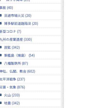
事故 (40)
旦過市場火災 (20)
博多駅前道路陥没 (20)
新型コロナ (7)
九州の産業遺産 (330)
炭鉱 (342)
軍艦島（端島） (54)
八幡製鉄所 (87)
神社、仏閣、教会 (602)
太平洋戦争 (237)
災害・気象 (876)
火山 (233)
地震 (342)