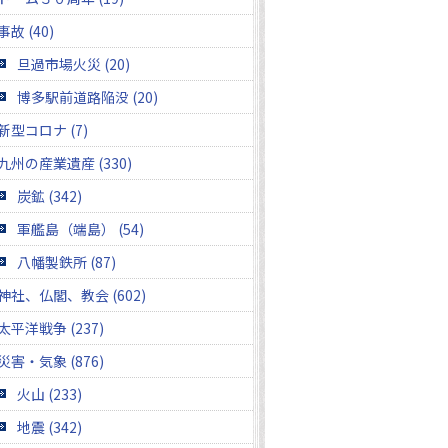
事故 (40)
旦過市場火災 (20)
博多駅前道路陥没 (20)
新型コロナ (7)
九州の産業遺産 (330)
炭鉱 (342)
軍艦島（端島） (54)
八幡製鉄所 (87)
神社、仏閣、教会 (602)
太平洋戦争 (237)
災害・気象 (876)
火山 (233)
地震 (342)