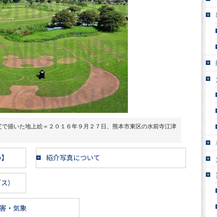
芝で描いた地上絵＝２０１６年９月２７日、熊本市東区の水前寺江津
い】
紹介写真について
ブス）
害・気象