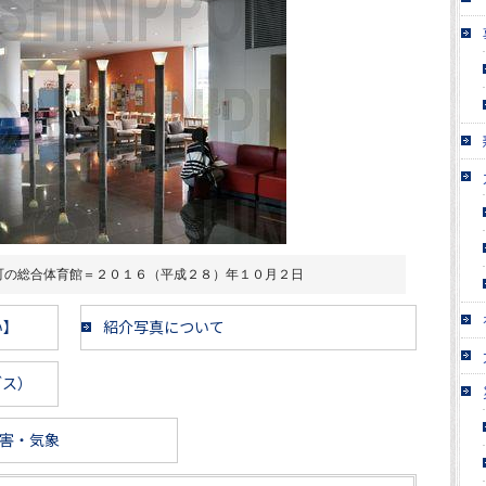
町の総合体育館＝２０１６（平成２８）年１０月２日
い】
紹介写真について
ブス）
害・気象