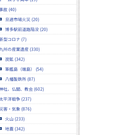
事故 (40)
旦過市場火災 (20)
博多駅前道路陥没 (20)
新型コロナ (7)
九州の産業遺産 (330)
炭鉱 (342)
軍艦島（端島） (54)
八幡製鉄所 (87)
神社、仏閣、教会 (602)
太平洋戦争 (237)
災害・気象 (876)
火山 (233)
地震 (342)