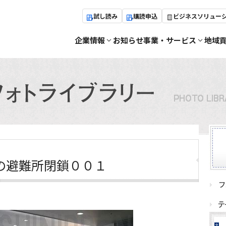
試し読み
購読申込
ビジネスソリュー
企業情報
お知らせ
事業・サービス
地域
の避難所閉鎖００１