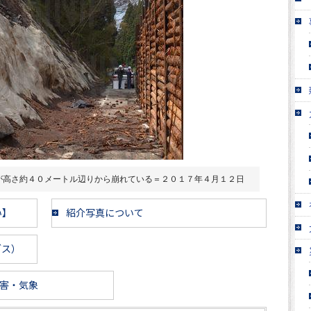
が高さ約４０メートル辺りから崩れている＝２０１７年４月１２日
い】
紹介写真について
ブス）
害・気象