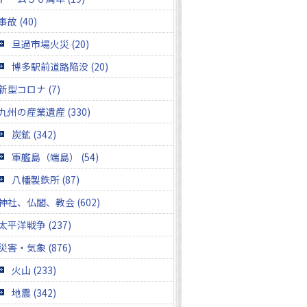
事故 (40)
旦過市場火災 (20)
博多駅前道路陥没 (20)
新型コロナ (7)
九州の産業遺産 (330)
炭鉱 (342)
軍艦島（端島） (54)
八幡製鉄所 (87)
神社、仏閣、教会 (602)
太平洋戦争 (237)
災害・気象 (876)
火山 (233)
地震 (342)