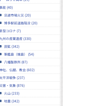
事故 (40)
旦過市場火災 (20)
博多駅前道路陥没 (20)
新型コロナ (7)
九州の産業遺産 (330)
炭鉱 (342)
軍艦島（端島） (54)
八幡製鉄所 (87)
神社、仏閣、教会 (602)
太平洋戦争 (237)
災害・気象 (876)
火山 (233)
地震 (342)