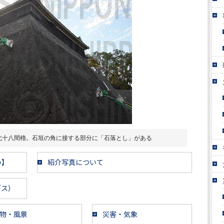
北十八間櫓。石垣の角に接する部分に「石落とし」がある
い】
紹介写真について
ブス）
物・風景
災害・気象