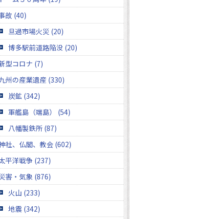
事故 (40)
旦過市場火災 (20)
博多駅前道路陥没 (20)
新型コロナ (7)
九州の産業遺産 (330)
炭鉱 (342)
軍艦島（端島） (54)
八幡製鉄所 (87)
神社、仏閣、教会 (602)
太平洋戦争 (237)
災害・気象 (876)
火山 (233)
地震 (342)