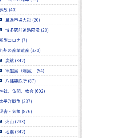
事故 (40)
旦過市場火災 (20)
博多駅前道路陥没 (20)
新型コロナ (7)
九州の産業遺産 (330)
炭鉱 (342)
軍艦島（端島） (54)
八幡製鉄所 (87)
神社、仏閣、教会 (602)
太平洋戦争 (237)
災害・気象 (876)
火山 (233)
地震 (342)