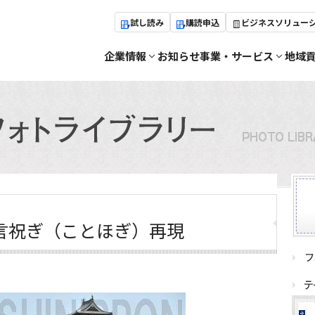
試し読み
購読申込
ビジネスソリュー
企業情報
お知らせ
事業・サービス
地域
言祝ぎ（ことほぎ）再現