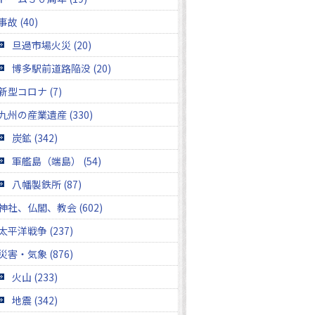
事故 (40)
旦過市場火災 (20)
博多駅前道路陥没 (20)
新型コロナ (7)
九州の産業遺産 (330)
炭鉱 (342)
軍艦島（端島） (54)
八幡製鉄所 (87)
神社、仏閣、教会 (602)
太平洋戦争 (237)
災害・気象 (876)
火山 (233)
地震 (342)