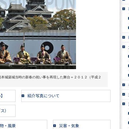
熊本城築城当時の新春の祝い事を再現した舞台＝２０１２（平成２
い】
紹介写真について
ブス）
物・風景
災害・気象