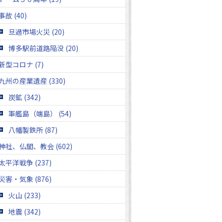
事故 (40)
旦過市場火災 (20)
博多駅前道路陥没 (20)
新型コロナ (7)
九州の産業遺産 (330)
炭鉱 (342)
軍艦島（端島） (54)
八幡製鉄所 (87)
神社、仏閣、教会 (602)
太平洋戦争 (237)
災害・気象 (876)
火山 (233)
地震 (342)