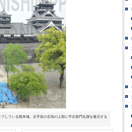
ップしている熊本城。左手前の石垣の上部に平左衛門丸塀を復元する