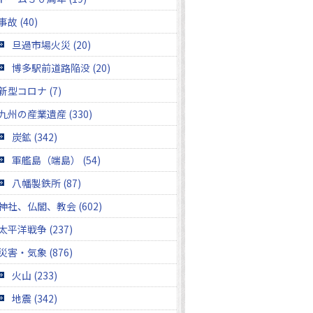
事故 (40)
旦過市場火災 (20)
博多駅前道路陥没 (20)
新型コロナ (7)
九州の産業遺産 (330)
炭鉱 (342)
軍艦島（端島） (54)
八幡製鉄所 (87)
神社、仏閣、教会 (602)
太平洋戦争 (237)
災害・気象 (876)
火山 (233)
地震 (342)