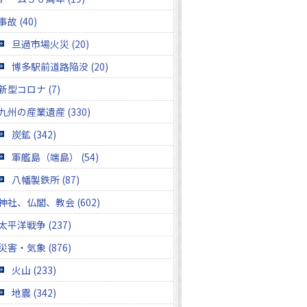
事故 (40)
旦過市場火災 (20)
博多駅前道路陥没 (20)
新型コロナ (7)
九州の産業遺産 (330)
炭鉱 (342)
軍艦島（端島） (54)
八幡製鉄所 (87)
神社、仏閣、教会 (602)
太平洋戦争 (237)
災害・気象 (876)
火山 (233)
地震 (342)