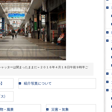
シャッターは閉まったままだ＝２０１６年４月１８日午前９時半ご
い】
紹介写真について
ブス）
物・風景
災害・気象