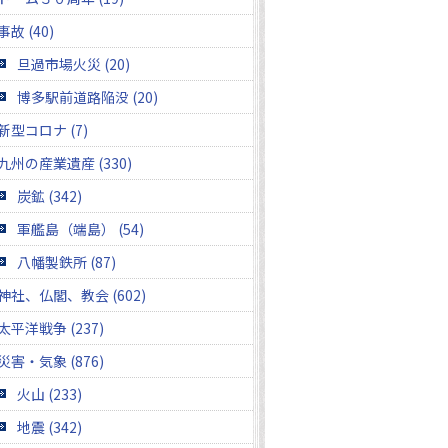
事故 (40)
旦過市場火災 (20)
博多駅前道路陥没 (20)
新型コロナ (7)
九州の産業遺産 (330)
炭鉱 (342)
軍艦島（端島） (54)
八幡製鉄所 (87)
神社、仏閣、教会 (602)
太平洋戦争 (237)
災害・気象 (876)
火山 (233)
地震 (342)