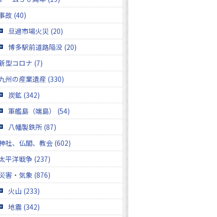
事故 (40)
旦過市場火災 (20)
博多駅前道路陥没 (20)
新型コロナ (7)
九州の産業遺産 (330)
炭鉱 (342)
軍艦島（端島） (54)
八幡製鉄所 (87)
神社、仏閣、教会 (602)
太平洋戦争 (237)
災害・気象 (876)
火山 (233)
地震 (342)