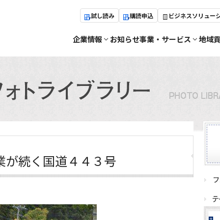
試し読み
購読申込
ビジネスソリュー
企業情報
お知らせ
事業・サービス
地域
業が続く国道４４３号