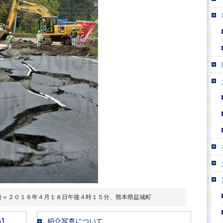
号＝２０１６年４月１８日午後４時１５分、熊本県益城町
い】
紹介写真について