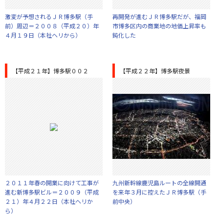
激変が予想されるＪＲ博多駅（手
再開発が進むＪＲ博多駅だが、福岡
前）周辺＝２００８（平成２０）年
市博多区内の商業地の地価上昇率も
４月１９日（本社ヘリから）
鈍化した
【平成２１年】博多駅００２
【平成２２年】博多駅夜景
２０１１年春の開業に向けて工事が
九州新幹線鹿児島ルートの全線開通
進む新博多駅ビル＝２００９（平成
を来年３月に控えたＪＲ博多駅（手
２１）年４月２２日（本社ヘリか
前中央）
ら）