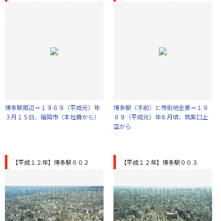
博多駅周辺＝１９８９（平成元）年
博多駅（手前）と市街地全景＝１９
３月１５日、福岡市（本社機から）
８９（平成元）年６月頃、筑紫口上
空から
【平成１２年】博多駅００２
【平成１２年】博多駅００３