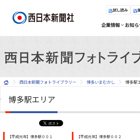
試し読み
企業情報
お知ら
西日本新聞フォトライブラリー
博多いまむかし
博多駅
博多駅エリア
【平成元年】博多駅００１
【平成元年】博多駅００２