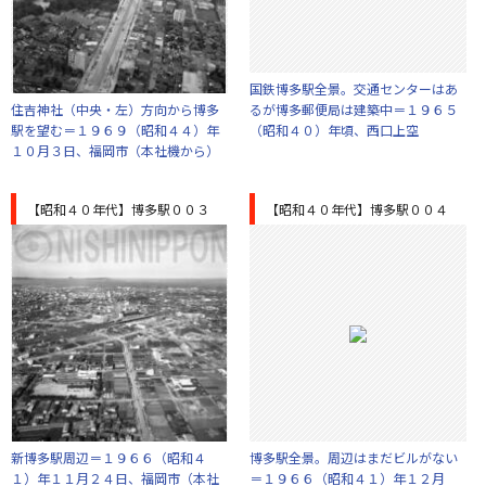
国鉄博多駅全景。交通センターはあ
住吉神社（中央・左）方向から博多
るが博多郵便局は建築中＝１９６５
駅を望む＝１９６９（昭和４４）年
（昭和４０）年頃、西口上空
１０月３日、福岡市（本社機から）
【昭和４０年代】博多駅００３
【昭和４０年代】博多駅００４
新博多駅周辺＝１９６６（昭和４
博多駅全景。周辺はまだビルがない
１）年１１月２４日、福岡市（本社
＝１９６６（昭和４１）年１２月