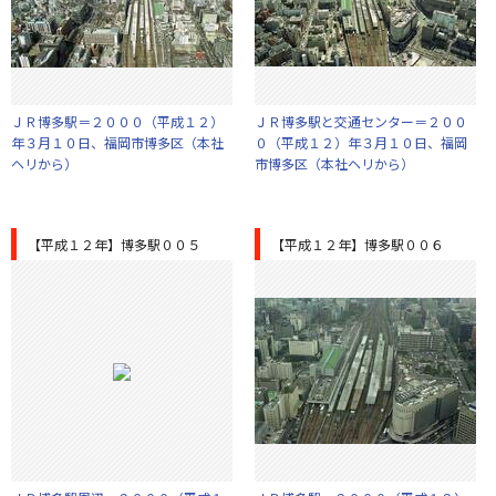
ＪＲ博多駅＝２０００（平成１２）
ＪＲ博多駅と交通センター＝２００
年３月１０日、福岡市博多区（本社
０（平成１２）年３月１０日、福岡
ヘリから）
市博多区（本社ヘリから）
【平成１２年】博多駅００５
【平成１２年】博多駅００６