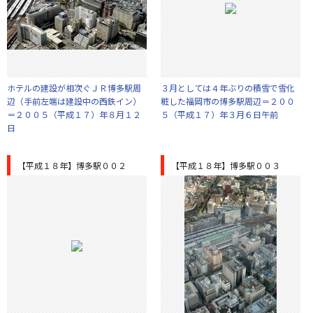
ホテルの建設が相次ぐＪＲ博多駅周
３月としては４年ぶりの積雪で雪化
辺（手前左端は建設中の西鉄イン）
粧した福岡市の博多駅周辺＝２００
＝２００５（平成１７）年８月１２
５（平成１７）年３月６日午前
日
【平成１８年】博多駅００２
【平成１８年】博多駅００３