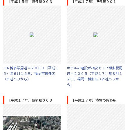
【平成１５年】博多駅００３
【平成１７年】博多駅００１
ＪＲ博多駅周辺＝２００３（平成１
ホテルの建設が相次ぐＪＲ博多駅周
５）年６月１５日、福岡市博多区
辺＝２００５（平成１７）年８月１
（本社ヘリから）
２日、福岡市博多区（本社ヘリか
ら）
【平成１７年】博多駅００３
【平成１７年】積雪の博多駅