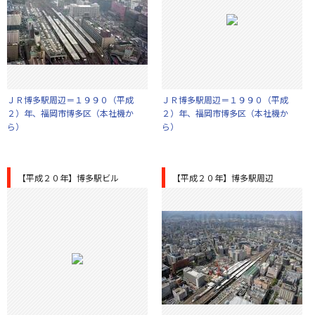
ＪＲ博多駅周辺＝１９９０（平成
ＪＲ博多駅周辺＝１９９０（平成
２）年、福岡市博多区（本社機か
２）年、福岡市博多区（本社機か
ら）
ら）
【平成２０年】博多駅ビル
【平成２０年】博多駅周辺