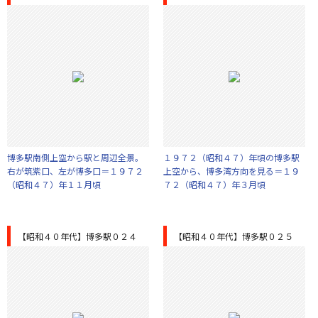
博多駅南側上空から駅と周辺全景。
１９７２（昭和４７）年頃の博多駅
右が筑紫口、左が博多口＝１９７２
上空から、博多湾方向を見る＝１９
（昭和４７）年１１月頃
７２（昭和４７）年３月頃
【昭和４０年代】博多駅０２４
【昭和４０年代】博多駅０２５