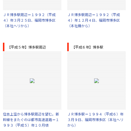
ＪＲ博多駅周辺＝１９９２（平成
ＪＲ博多駅周辺＝１９９２（平成
４）年３月２５日、福岡市博多区
４）年１２月４日、福岡市博多区
（本社ヘリから）
（本社機から）
【平成５年】博多駅周辺
【平成６年】博多駅
住吉上空から博多駅周辺を望む。新
ＪＲ博多駅＝１９９４（平成６）年
幹線をまたぐのは都市高速道路＝１
３月９日、福岡市博多区（本社ヘリ
９９３（平成５）年１０月頃
から）