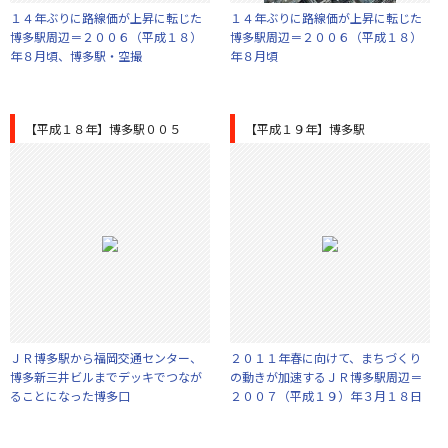
１４年ぶりに路線価が上昇に転じた
１４年ぶりに路線価が上昇に転じた
博多駅周辺＝２００６（平成１８）
博多駅周辺＝２００６（平成１８）
年８月頃、博多駅・空撮
年８月頃
【平成１８年】博多駅００５
【平成１９年】博多駅
ＪＲ博多駅から福岡交通センター、
２０１１年春に向けて、まちづくり
博多新三井ビルまでデッキでつなが
の動きが加速するＪＲ博多駅周辺＝
ることになった博多口
２００７（平成１９）年３月１８日