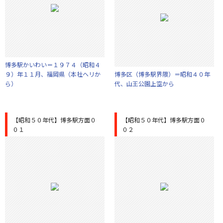
博多駅かいわい＝１９７４（昭和４
９）年１１月、福岡県（本社ヘリか
博多区（博多駅界隈）＝昭和４０年
ら）
代、山王公園上空から
【昭和５０年代】博多駅方面０
【昭和５０年代】博多駅方面０
０１
０２