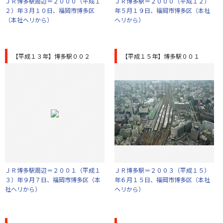
ＪＲ博多駅周辺＝２０００（平成１
ＪＲ博多駅＝２０００（平成１２）
２）年３月１０日、福岡市博多区
年５月１９日、福岡市博多区（本社
（本社ヘリから）
ヘリから）
【平成１３年】博多駅００２
【平成１５年】博多駅００１
ＪＲ博多駅周辺＝２００１（平成１
ＪＲ博多駅＝２００３（平成１５）
３）年９月７日、福岡市博多区（本
年６月１５日、福岡市博多区（本社
社ヘリから）
ヘリから）