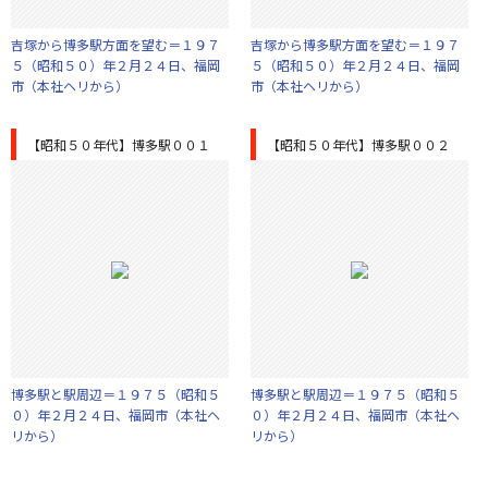
吉塚から博多駅方面を望む＝１９７
吉塚から博多駅方面を望む＝１９７
５（昭和５０）年２月２４日、福岡
５（昭和５０）年２月２４日、福岡
市（本社ヘリから）
市（本社ヘリから）
【昭和５０年代】博多駅００１
【昭和５０年代】博多駅００２
博多駅と駅周辺＝１９７５（昭和５
博多駅と駅周辺＝１９７５（昭和５
０）年２月２４日、福岡市（本社ヘ
０）年２月２４日、福岡市（本社ヘ
リから）
リから）