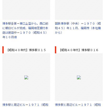
博多駅全景＝東口上空から。西口前
国鉄博多駅（中央）＝１９７０（昭
に朝日ビルが完成、福岡相互銀行本
和４５）年１１月、福岡市（本社機
店は建設中＝１９７０（昭和４５）
から）
年１０月頃
【昭和４０年代】博多駅０１５
【昭和４０年代】博多駅０１６
博多駅と周辺ビル＝１９７１（昭和
博多駅と周辺ビル＝１９７１（昭和