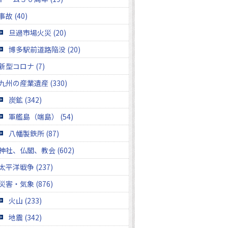
事故 (40)
旦過市場火災 (20)
博多駅前道路陥没 (20)
新型コロナ (7)
九州の産業遺産 (330)
炭鉱 (342)
軍艦島（端島） (54)
八幡製鉄所 (87)
神社、仏閣、教会 (602)
太平洋戦争 (237)
災害・気象 (876)
火山 (233)
地震 (342)