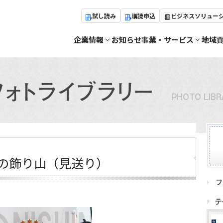
試し読み
購読申込
ビジネスソリュー
企業情報
お知らせ
事業・サービス
地域
目の飾り山（見送り）