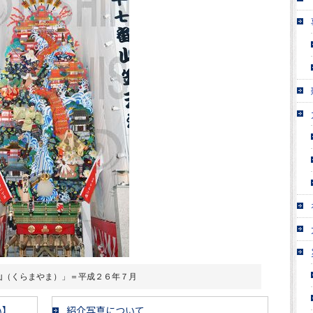
山（くらまやま）」＝平成２６年７月
い】
紹介写真について