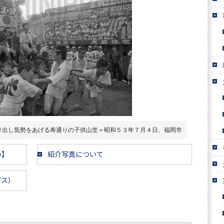
り出し気勢をあげる寿通りの子供山笠＝昭和５３年７月４日、福岡市
い】
紹介写真について
ブス）