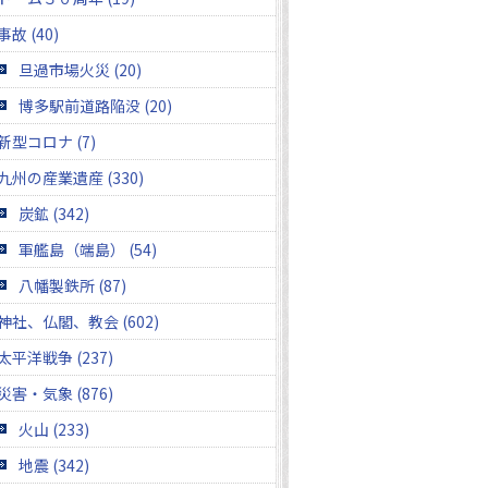
事故 (40)
旦過市場火災 (20)
博多駅前道路陥没 (20)
新型コロナ (7)
九州の産業遺産 (330)
炭鉱 (342)
軍艦島（端島） (54)
八幡製鉄所 (87)
神社、仏閣、教会 (602)
太平洋戦争 (237)
災害・気象 (876)
火山 (233)
地震 (342)