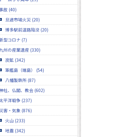
事故 (40)
旦過市場火災 (20)
博多駅前道路陥没 (20)
新型コロナ (7)
九州の産業遺産 (330)
炭鉱 (342)
軍艦島（端島） (54)
八幡製鉄所 (87)
神社、仏閣、教会 (602)
太平洋戦争 (237)
災害・気象 (876)
火山 (233)
地震 (342)