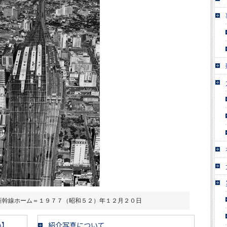
新幹線ホーム＝１９７７（昭和５２）年１２月２０日
い】
紹介写真について