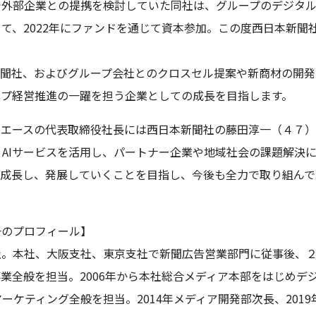
で外部企業との提携を検討していた同社は、グループのデジタ
て、2022年にファンドを通じて資本参加。この度西日本新聞
新聞社、およびグループ会社とのクロスセル提案や新商材の開発
ープ経営推進の一躍を担う企業としての成長を目指します。
ーエースの代表取締役社長には西日本新聞社の藤田淳一（４７）
T・AIサービスを活用し、パートナー企業や地域社会の課題解決
に成長し、発展していくことを目指し、今後も全力で取り組んで
一のプロフィール】
社。本社、大阪支社、東京支社で新聞広告営業部門に従事後、
業全般を担当。2006年から本社総合メディア本部をはじめデ
マーケティング全般を担当。2014年メディア開発部次長、201