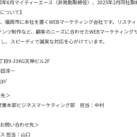
、同年6月マイティーエース（非常勤取締役）、2025年2月同社
スについて】
、福岡市に本社を置くWEBマーケティング会社です。リスティ
ンテンツ制作など、顧客のニーズに合わせたWEBマーケティング
当し、スピーディで誠実な対応を心がけています。
9-33KG天神ビル2F
藤田淳一
jp/
せ先＞
営業本部ビジネスマーケティング部 担当：中村
るお問い合わせ先＞
ス 担当：山口