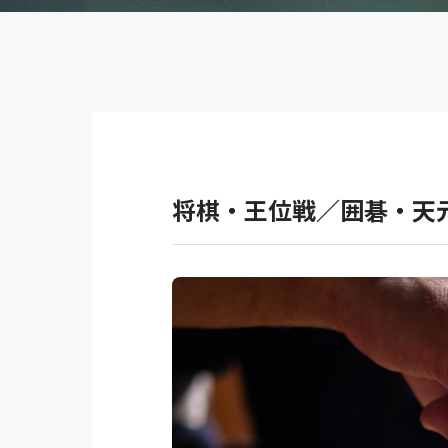
将棋・王位戦／囲碁・天