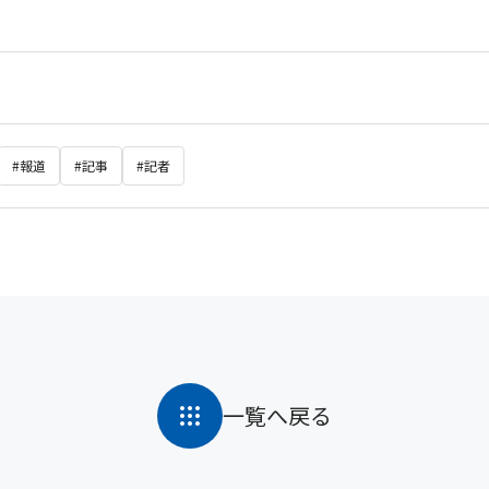
#報道
#記事
#記者
一覧へ戻る