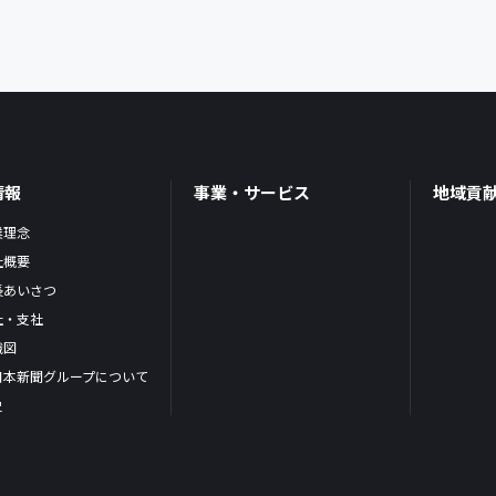
情報
事業・サービス
地域貢
業理念
社概要
長あいさつ
社・支社
織図
日本新聞グループについて
史