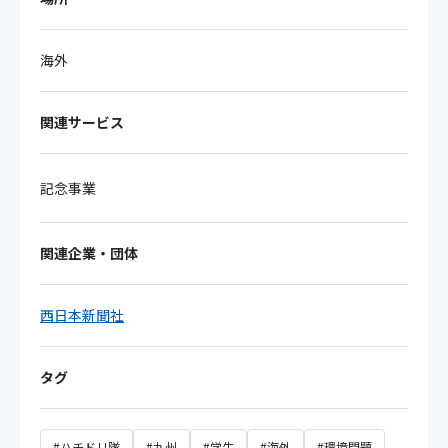
海外
関連サービス
記念事業
関連企業・団体
西日本新聞社
タグ
#ハチドリ隊
#九州
#学生
#海外
#環境問題