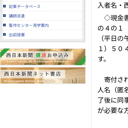
入者名・
記事データベース
◇現金書
講師派遣
製作センター見学案内
の４の１
出前授業
（平日の
１）５０
す。
寄付され
人名（匿
了後に同
が必要な