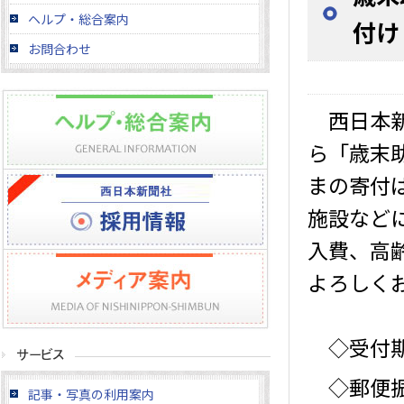
ヘルプ・総合案内
付け
お問合わせ
西日本新
ら「歳末
まの寄付
施設など
入費、高
よろしく
◇受付期
◇郵便振
記事・写真の利用案内