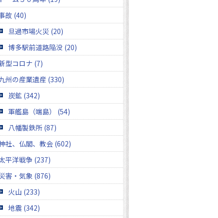
事故 (40)
旦過市場火災 (20)
博多駅前道路陥没 (20)
新型コロナ (7)
九州の産業遺産 (330)
炭鉱 (342)
軍艦島（端島） (54)
八幡製鉄所 (87)
神社、仏閣、教会 (602)
太平洋戦争 (237)
災害・気象 (876)
火山 (233)
地震 (342)