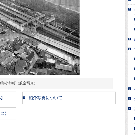
敷郡小郡町（航空写真）
い】
紹介写真について
ブス）