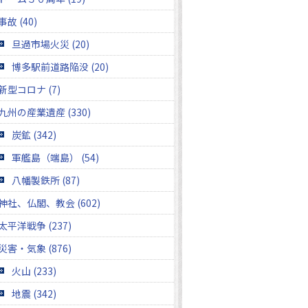
事故 (40)
旦過市場火災 (20)
博多駅前道路陥没 (20)
新型コロナ (7)
九州の産業遺産 (330)
炭鉱 (342)
軍艦島（端島） (54)
八幡製鉄所 (87)
神社、仏閣、教会 (602)
太平洋戦争 (237)
災害・気象 (876)
火山 (233)
地震 (342)