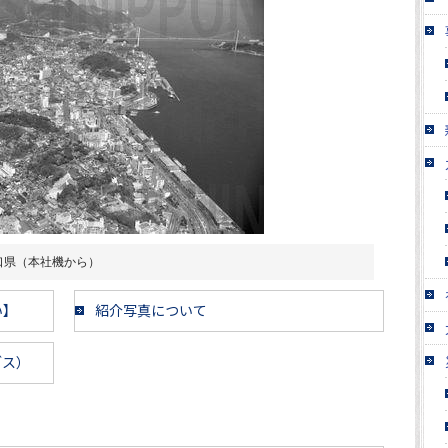
口県（本社機から）
い】
紹介写真について
ブス）