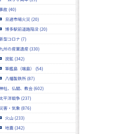
事故 (40)
旦過市場火災 (20)
博多駅前道路陥没 (20)
新型コロナ (7)
九州の産業遺産 (330)
炭鉱 (342)
軍艦島（端島） (54)
八幡製鉄所 (87)
神社、仏閣、教会 (602)
太平洋戦争 (237)
災害・気象 (876)
火山 (233)
地震 (342)