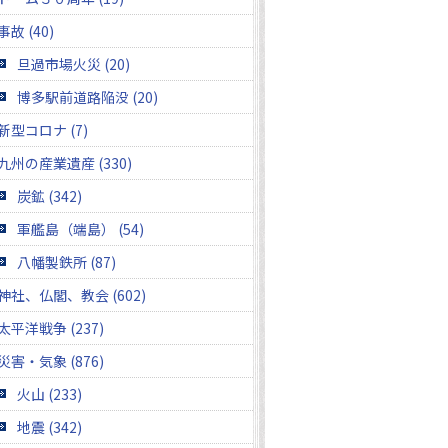
事故 (40)
旦過市場火災 (20)
博多駅前道路陥没 (20)
新型コロナ (7)
九州の産業遺産 (330)
炭鉱 (342)
軍艦島（端島） (54)
八幡製鉄所 (87)
神社、仏閣、教会 (602)
太平洋戦争 (237)
災害・気象 (876)
火山 (233)
地震 (342)