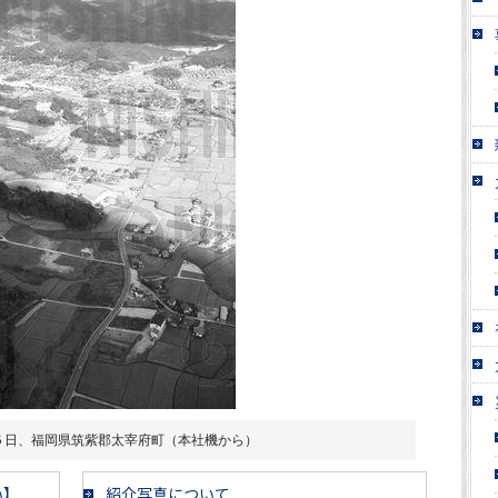
５日、福岡県筑紫郡太宰府町（本社機から）
い】
紹介写真について