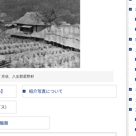
７月頃、八女郡星野村
い】
紹介写真について
ブス）
磁器