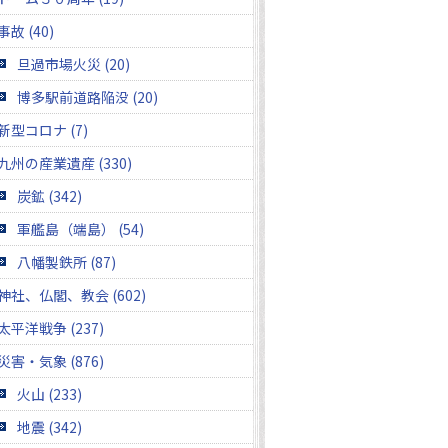
事故 (40)
旦過市場火災 (20)
博多駅前道路陥没 (20)
新型コロナ (7)
九州の産業遺産 (330)
炭鉱 (342)
軍艦島（端島） (54)
八幡製鉄所 (87)
神社、仏閣、教会 (602)
太平洋戦争 (237)
災害・気象 (876)
火山 (233)
地震 (342)