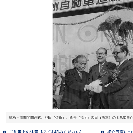
鳥栖－南関間開通式。池田（佐賀）、亀井（福岡）沢田（熊本）の３県知事
ご利用上の注意【必ずお読みください】
紹介写真につ